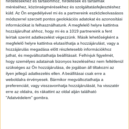
hirdetésekhez és tartalomhoz, hirdetések és tartalmak
méréséhez, közönségmérésekhez és szolgáltatásfejlesztéshez
küld.
Az Ön engedélyével mi és a partnereink eszközleolvasásos
módszerrel szerzett pontos geolokációs adatokat és azonosítási
információkat is felhasználhatunk. A megfelelő helyre kattintva
hozzájárulhat ahhoz, hogy mi és a 1019 partnereink a fent
leírtak szerint adatkezelést végezzünk. Másik lehetőségként a
megfelelő helyre kattintva elutasíthatja a hozzájárulást, vagy a
hozzájárulás megadása előtt részletesebb információkhoz
juthat, és megváltoztathatja beállításait.
Felhívjuk figyelmét,
hogy személyes adatainak bizonyos kezeléséhez nem feltétlenül
szükséges az Ön hozzájárulása, de jogában áll tiltakozni az
ilyen jellegű adatkezelés ellen. A beállításai csak erre a
FOLYTATÓDIK AZ ÚJABB 10 000 FÁT
weboldalra érvényesek. Bármikor megváltoztathatja a
ÜLTETÜNK! PROGRAM
preferenciáit, vagy visszavonhatja hozzájárulását, ha visszatér
erre az oldalra, és rákattint az oldal alján található
"Adatvédelem" gombra.
2024.12.09