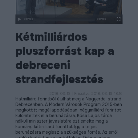
ÉLETMINŐSÉG
OKTATÁS
00:00
00:00
PROJEKTEK
Kétmilliárdos
ÖSSZES PROJEKT
pluszforrást kap a
debreceni
strandfejlesztés
2018. 03. 19. | Frissítve: 2018. 03. 19. 18:16
Hatmilliárd forintból újulhat meg a Nagyerdei strand
Debrecenben. A Modern Városok Program 2015-ben
megkötött megállapodásában négymilliárd forintot
különítettek el a beruházásra, Kósa Lajos tárca
nélküli miniszter javaslatára ezt emelte meg a
kormány kétmilliárd forinttal. Így a teljes
beruházásra meglesz a szükséges forrás. Az erről
szóló döntést ma jelentették be Debrecenben.