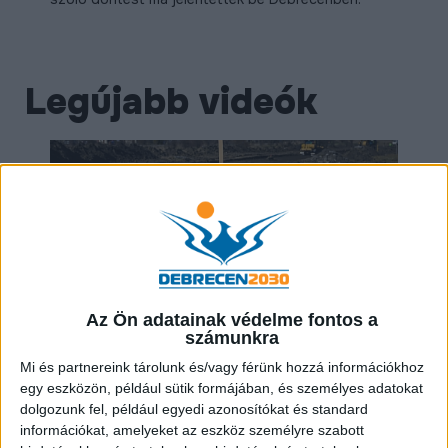
Legújabb videók
Az Ön adatainak védelme fontos a
számunkra
ÚJ UTAT ÉPÍTENEK DEBRECENI DÉLI
Mi és partnereink tárolunk és/vagy férünk hozzá információkhoz
VÁROSRÉSZÉBEN
egy eszközön, például sütik formájában, és személyes adatokat
dolgozunk fel, például egyedi azonosítókat és standard
információkat, amelyeket az eszköz személyre szabott
2025.03.07