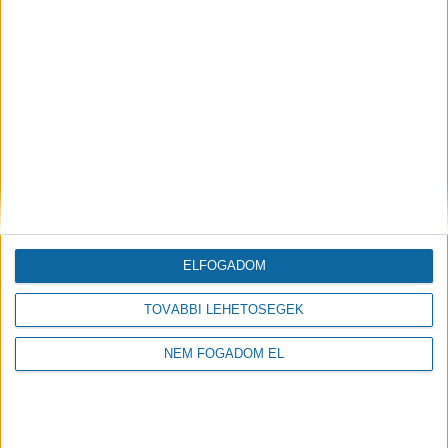
BEFEJEZŐDÖTT A DEBRECENI PETŐFI
TÉR TELJES MEGÚJÍTÁSA
2022.11.17
ELFOGADOM
TOVÁBBI LEHETŐSÉGEK
NEM FOGADOM EL