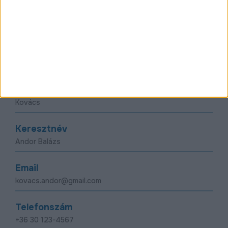
Kapcsolat
Kérdésed vagy észrevételed van?
Írj nekünk egy
üzenetet!
Vezetéknév
Keresztnév
Email
Telefonszám