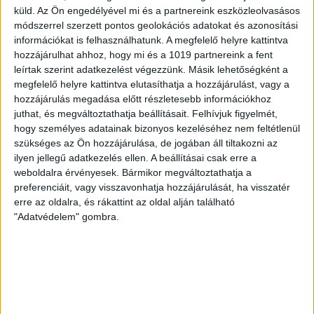
küld.
Az Ön engedélyével mi és a partnereink eszközleolvasásos
módszerrel szerzett pontos geolokációs adatokat és azonosítási
információkat is felhasználhatunk. A megfelelő helyre kattintva
FOLYTATÓDIK AZ ÚJABB 10 000 FÁT
hozzájárulhat ahhoz, hogy mi és a 1019 partnereink a fent
ÜLTETÜNK! PROGRAM
leírtak szerint adatkezelést végezzünk. Másik lehetőségként a
megfelelő helyre kattintva elutasíthatja a hozzájárulást, vagy a
hozzájárulás megadása előtt részletesebb információkhoz
2024.12.09
juthat, és megváltoztathatja beállításait.
Felhívjuk figyelmét,
hogy személyes adatainak bizonyos kezeléséhez nem feltétlenül
szükséges az Ön hozzájárulása, de jogában áll tiltakozni az
ilyen jellegű adatkezelés ellen. A beállításai csak erre a
weboldalra érvényesek. Bármikor megváltoztathatja a
preferenciáit, vagy visszavonhatja hozzájárulását, ha visszatér
erre az oldalra, és rákattint az oldal alján található
"Adatvédelem" gombra.
MOST MÁR ÚJ, ASZFALTOZOTT ÚTON
LEHET KÖZLEKEDNI A GOHÉR ÉS A