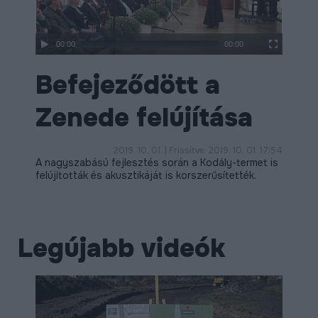
ÉLETMINŐSÉG
OKTATÁS
00:00
00:00
PROJEKTEK
Befejeződött a
ÖSSZES PROJEKT
Zenede felújítása
2019. 10. 01. | Frissítve: 2019. 10. 01. 17:54
A nagyszabású fejlesztés során a Kodály-termet is
felújították és akusztikáját is korszerűsítették.
Legújabb videók