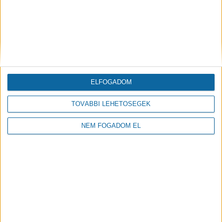
TÉR TELJES MEGÚJÍTÁSA
2022.11.17
ELFOGADOM
TOVÁBBI LEHETŐSÉGEK
NEM FOGADOM EL
BEFEJEZŐDÖTT A ZENEDE FELÚJÍTÁSA
2019.10.01