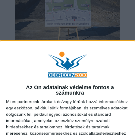
ÚJ UTAT ÉPÍTENEK DEBRECENI DÉLI
VÁROSRÉSZÉBEN
2025.03.07
Az Ön adatainak védelme fontos a
számunkra
Mi és partnereink tárolunk és/vagy férünk hozzá információkhoz
egy eszközön, például sütik formájában, és személyes adatokat
dolgozunk fel, például egyedi azonosítókat és standard
információkat, amelyeket az eszköz személyre szabott
hirdetésekhez és tartalomhoz, hirdetések és tartalmak
méréséhez, közönségmérésekhez és szolgáltatásfejlesztéshez