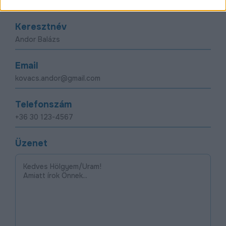
Keresztnév
Email
Telefonszám
Üzenet