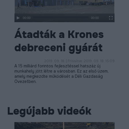
ÉLETMINŐSÉG
OKTATÁS
00:00
00:00
PROJEKTEK
Átadták a Krones
ÖSSZES PROJEKT
debreceni gyárát
2019. 09. 18. | Frissítve: 2019. 09. 18. 15:09
A 15 milliárd forintos fejlesztéssel hatszáz új
munkahely jött létre a városban. Ez az első üzem,
amely megkezdte működését a Déli Gazdaság
Övezetben.
Legújabb videók