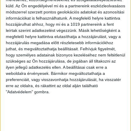
küld.
Az Ön engedélyével mi és a partnereink eszközleolvasásos
módszerrel szerzett pontos geolokációs adatokat és azonosítási
információkat is felhasználhatunk. A megfelelő helyre kattintva
hozzájárulhat ahhoz, hogy mi és a 1019 partnereink a fent
FOLYTATÓDIK AZ ÚJABB 10 000 FÁT
leírtak szerint adatkezelést végezzünk. Másik lehetőségként a
ÜLTETÜNK! PROGRAM
megfelelő helyre kattintva elutasíthatja a hozzájárulást, vagy a
hozzájárulás megadása előtt részletesebb információkhoz
juthat, és megváltoztathatja beállításait.
Felhívjuk figyelmét,
2024.12.09
hogy személyes adatainak bizonyos kezeléséhez nem feltétlenül
szükséges az Ön hozzájárulása, de jogában áll tiltakozni az
ilyen jellegű adatkezelés ellen. A beállításai csak erre a
weboldalra érvényesek. Bármikor megváltoztathatja a
preferenciáit, vagy visszavonhatja hozzájárulását, ha visszatér
erre az oldalra, és rákattint az oldal alján található
"Adatvédelem" gombra.