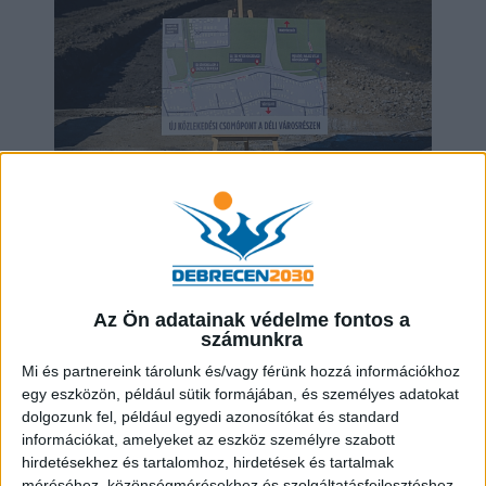
ÚJ UTAT ÉPÍTENEK DEBRECENI DÉLI
VÁROSRÉSZÉBEN
2025.03.07
Az Ön adatainak védelme fontos a
számunkra
Mi és partnereink tárolunk és/vagy férünk hozzá információkhoz
egy eszközön, például sütik formájában, és személyes adatokat
dolgozunk fel, például egyedi azonosítókat és standard
információkat, amelyeket az eszköz személyre szabott
hirdetésekhez és tartalomhoz, hirdetések és tartalmak
méréséhez, közönségmérésekhez és szolgáltatásfejlesztéshez