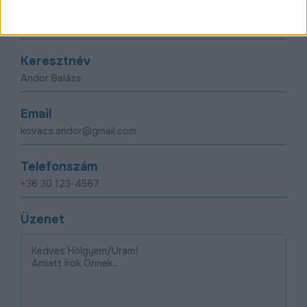
Vezetéknév
Keresztnév
Email
Telefonszám
Üzenet