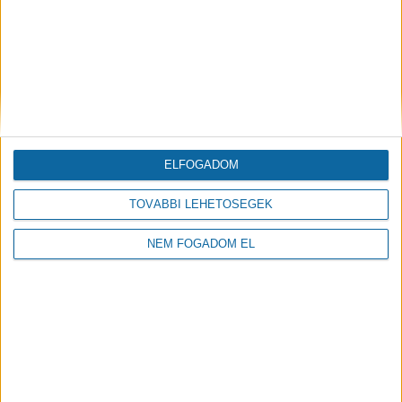
BEFEJEZŐDÖTT A DEBRECENI PETŐFI
TÉR TELJES MEGÚJÍTÁSA
2022.11.17
ELFOGADOM
TOVÁBBI LEHETŐSÉGEK
NEM FOGADOM EL
BEFEJEZŐDÖTT A ZENEDE FELÚJÍTÁSA
2019.10.01