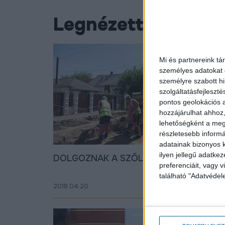
Legnézettebb vide
Mi és partnereink tá
személyes adatokat d
személyre szabott h
szolgáltatásfejleszté
pontos geolokációs a
hozzájárulhat ahhoz,
lehetőségként a megf
részletesebb informác
adatainak bizonyos k
ilyen jellegű adatke
DOLGOZNAK A SZŐLŐSKERT UTCÁN
preferenciáit, vagy v
található "Adatvéde
2018.04.20