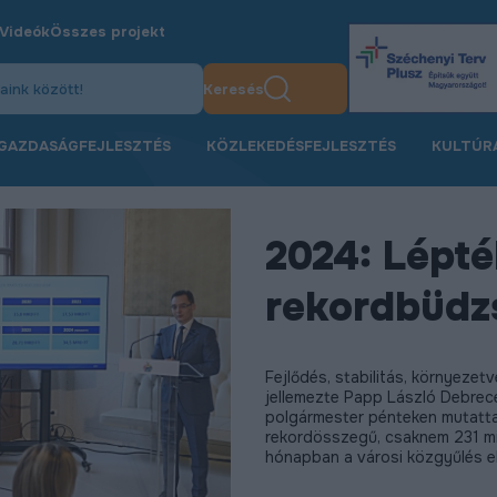
Videók
Összes projekt
Keresés
GAZDASÁGFEJLESZTÉS
KÖZLEKEDÉSFEJLESZTÉS
KULTÚR
2024: Lépté
rekordbüdz
Fejlődés, stabilitás, környeze
jellemezte Papp László Debrece
polgármester pénteken mutatta
rekordösszegű, csaknem 231 mil
hónapban a városi közgyűlés el