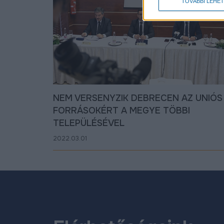
TOVÁBBI LEHE
NEM VERSENYZIK DEBRECEN AZ UNIÓS
FORRÁSOKÉRT A MEGYE TÖBBI
TELEPÜLÉSÉVEL
2022.03.01