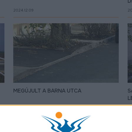
D
2024.12.09
20
MEGÚJULT A BARNA UTCA
S
L
2024.11.07
20