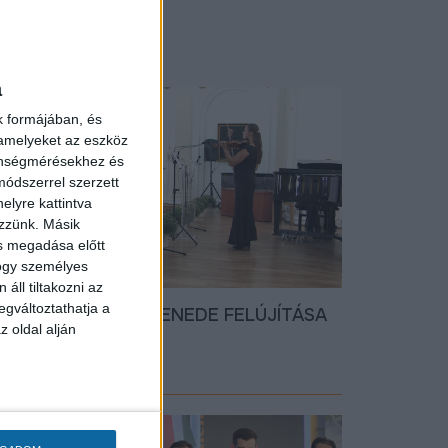
a
k formájában, és
 amelyeket az eszköz
zönségmérésekhez és
ódszerrel szerzett
elyre kattintva
ezzünk. Másik
ás megadása előtt
hogy személyes
áll tiltakozni az
egváltoztathatja a
EFEJEZŐDÖTT A ZENEDE FELÚJÍTÁSA
z oldal alján
19.10.01