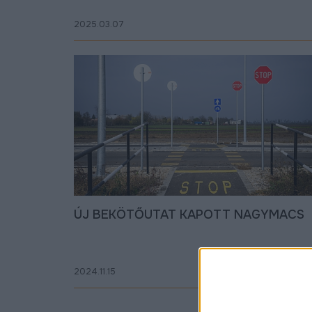
2025.03.07
ÚJ BEKÖTŐUTAT KAPOTT NAGYMACS
2024.11.15