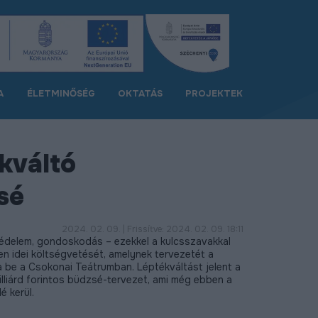
A
ÉLETMINŐSÉG
OKTATÁS
PROJEKTEK
kváltó
sé
2024. 02. 09. | Frissítve: 2024. 02. 09. 18:11
tvédelem, gondoskodás – ezekkel a kulcsszavakkal
n idei költségvetését, amelynek tervezetét a
 be a Csokonai Teátrumban. Léptékváltást jelent a
liárd forintos büdzsé-tervezet, ami még ebben a
é kerül.