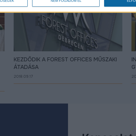
TŐSÉGEK
NEM FOGADOM EL
ELF
KEZDŐDIK A FOREST OFFICES MŰSZAKI
I
ÁTADÁSA
G
2018.09.17
20