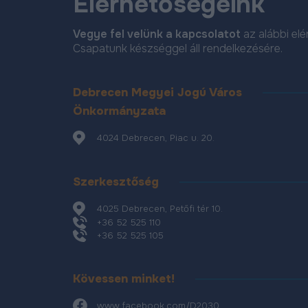
Elérhetőségeink
Vegye fel velünk a kapcsolatot
az alábbi el
Csapatunk készséggel áll rendelkezésére.
Debrecen Megyei Jogú Város
Önkormányzata
4024 Debrecen, Piac u. 20.
Szerkesztőség
4025 Debrecen, Petőfi tér 10.
+36 52 525 110
+36 52 525 105
Kövessen minket!
www.facebook.com/D2030