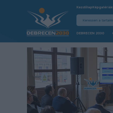
Kezdőlap
Képgalériák
DEBRECEN 2030
Video
Player