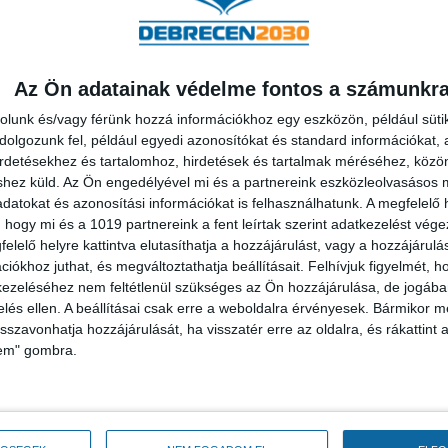
ók
Az Ön adatainak védelme fontos a számunkr
rolunk és/vagy férünk hozzá információkhoz egy eszközön, például süti
olgozunk fel, például egyedi azonosítókat és standard információkat,
irdetésekhez és tartalomhoz, hirdetések és tartalmak méréséhez, kö
shez küld.
Az Ön engedélyével mi és a partnereink eszközleolvasásos m
datokat és azonosítási információkat is felhasználhatunk. A megfelelő h
 hogy mi és a 1019 partnereink a fent leírtak szerint adatkezelést vég
elelő helyre kattintva elutasíthatja a hozzájárulást, vagy a hozzájárul
iókhoz juthat, és megváltoztathatja beállításait.
Felhívjuk figyelmét, 
ezeléséhez nem feltétlenül szükséges az Ön hozzájárulása, de jogában 
zelés ellen. A beállításai csak erre a weboldalra érvényesek. Bármikor m
BEFEJEZŐDÖTT A DEBRECENI PETŐFI
B
isszavonhatja hozzájárulását, ha visszatér erre az oldalra, és rákattint a
TÉR TELJES MEGÚJÍTÁSA
lem" gombra.
2022.11.17
20