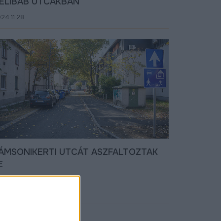
ÉLIBÁB UTCÁKBAN
24.11.28
ÁMSONIKERTI UTCÁT ASZFALTOZTAK
E
24.10.28