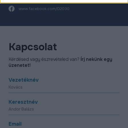
www.facebook.com/D2030
Kapcsolat
Kérdésed vagy észrevételed van?
Írj nekünk egy
üzenetet!
Vezetéknév
Keresztnév
Email