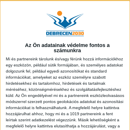
Az Ön adatainak védelme fontos a
számunkra
Mi és partnereink tárolunk és/vagy férünk hozzá információkhoz
egy eszközön, például sütik formájában, és személyes adatokat
dolgozunk fel, például egyedi azonosítókat és standard
információkat, amelyeket az eszköz személyre szabott
hirdetésekhez és tartalomhoz, hirdetések és tartalmak
méréséhez, közönségmérésekhez és szolgáltatásfejlesztéshez
Papp László: a 2021-2027-es uniós
küld.
Az Ön engedélyével mi és a partnereink eszközleolvasásos
módszerrel szerzett pontos geolokációs adatokat és azonosítási
tervezési időszak központjában a
információkat is felhasználhatunk. A megfelelő helyre kattintva
digitális és zöld városfejlesztés lesz
hozzájárulhat ahhoz, hogy mi és a 1019 partnereink a fent
2023.11.23
leírtak szerint adatkezelést végezzünk. Másik lehetőségként a
megfelelő helyre kattintva elutasíthatja a hozzájárulást, vagy a
Mozdulj Debrecen!, Civaqua program,