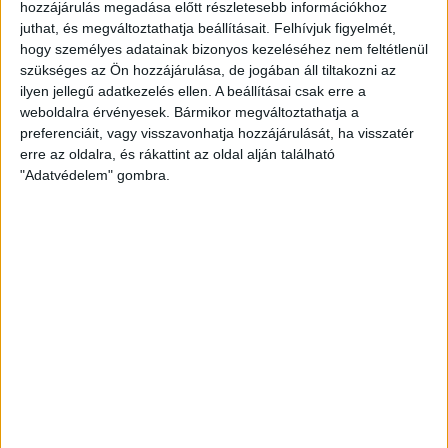
hozzájárulás megadása előtt részletesebb információkhoz
közlekedésfejlesztés: ez csak néhány azokból
juthat, és megváltoztathatja beállításait.
Felhívjuk figyelmét,
hogy személyes adatainak bizonyos kezeléséhez nem feltétlenül
a projektekből, melyek folytatását és bővítését
szükséges az Ön hozzájárulása, de jogában áll tiltakozni az
tervezi a város a mostani, ...
ilyen jellegű adatkezelés ellen. A beállításai csak erre a
weboldalra érvényesek. Bármikor megváltoztathatja a
preferenciáit, vagy visszavonhatja hozzájárulását, ha visszatér
erre az oldalra, és rákattint az oldal alján található
"Adatvédelem" gombra.
Elindult az újabb járdafelújítási ütem
Debrecenben
2020.10.28