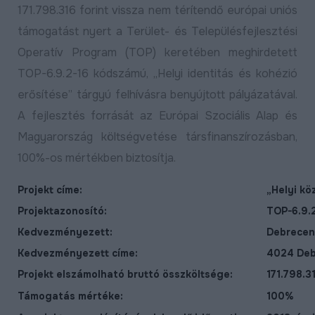
171.798.316 forint vissza nem térítendő európai uniós
támogatást nyert a Terület- és Településfejlesztési
Operatív Program (TOP) keretében meghirdetett
TOP-6.9.2-16 kódszámú, „Helyi identitás és kohézió
erősítése” tárgyú felhívásra benyújtott pályázatával.
A fejlesztés forrását az Európai Szociális Alap és
Magyarország költségvetése társfinanszírozásban,
100%-os mértékben biztosítja.
Projekt címe:
„Helyi kö
Projektazonosító:
TOP-6.9.
Kedvezményezett:
Debrecen
Kedvezményezett címe:
4024 Debr
Projekt elszámolható bruttó összköltsége:
171.798.31
Támogatás mértéke:
100%