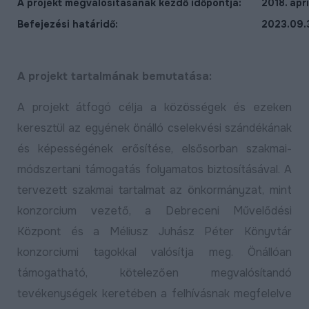
A projekt megvalósításának kezdő időpontja:
2018. ápri
Befejezési határidő:
2023.09.
A projekt tartalmának bemutatása:
A projekt átfogó célja a közösségek és ezeken
keresztül az egyének önálló cselekvési szándékának
és képességének erősítése, elsősorban szakmai-
módszertani támogatás folyamatos biztosításával. A
tervezett szakmai tartalmat az önkormányzat, mint
konzorcium vezető, a Debreceni Művelődési
Központ és a Méliusz Juhász Péter Könyvtár
konzorciumi tagokkal valósítja meg. Önállóan
támogatható, kötelezően megvalósítandó
tevékenységek keretében a felhívásnak megfelelve