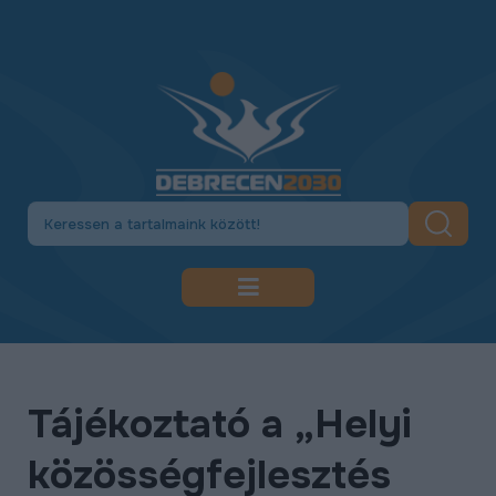
DEBRECEN 2030
GAZDASÁGFEJLESZTÉS
Tájékoztató a „Helyi
KÖZLEKEDÉSFEJLESZTÉS
közösségfejlesztés
KULTÚRA