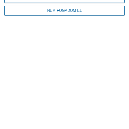
Elolvastam és megértettem
az
Adatkezelési Tájékoztatóban
foglaltakat.
NEM FOGADOM EL
Üzenetküldés
KAPCSOLAT
IMPRESSZUM
© 2026 Minden jog fenntartva - Debrecen 2030