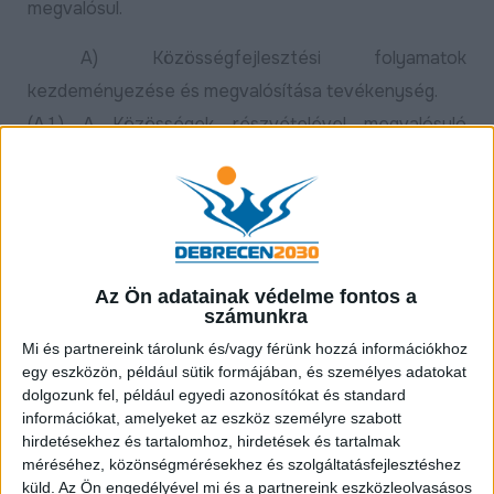
megvalósul.
A) Közösségfejlesztési folyamatok
kezdeményezése és megvalósítása tevékenység.
(A.1.) A Közösségek részvételével megvalósuló
felmérés és tervezés során az egyes célterületek
vonatkozásában közösségi interjúk, beszélgetések,
felmérések alapján elkészülnek a projekt
alapdokumentumai, a projekt megvalósítási
időtartamára és további két évre vonatkozó helyi
Az Ön adatainak védelme fontos a
számunkra
cselekvési tervek, amelyek a megvalósítás későbbi
Mi és partnereink tárolunk és/vagy férünk hozzá információkhoz
szakaszában a közösségi akciók, tevékenységek,
egy eszközön, például sütik formájában, és személyes adatokat
programok alapját adják.
dolgozunk fel, például egyedi azonosítókat és standard
információkat, amelyeket az eszköz személyre szabott
(A.2.) A Méliusz Juhász Péter Könyvtár által végzett,
hirdetésekhez és tartalomhoz, hirdetések és tartalmak
méréséhez, közönségmérésekhez és szolgáltatásfejlesztéshez
a projekt által érintett település, településrész
küld.
Az Ön engedélyével mi és a partnereink eszközleolvasásos