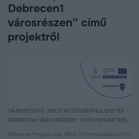
Debrecen1
ÉLETMINŐSÉG
OKTATÁS
városrészen” című
PROJEKTEK
projektről
ÖSSZES PROJEKT
TÁJÉKOZTATÓ „HELYI KÖZÖSSÉGFEJLESZTÉS
DEBRECEN1 VÁROSRÉSZEN” CÍMŰ PROJEKTRŐL
Debrecen Megyei Jogú Város Önkormányzata bruttó