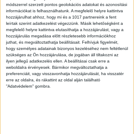
közösségi tevékenységének történeti feltárása és a
módszerrel szerzett pontos geolokációs adatokat és azonosítási
információkat is felhasználhatunk. A megfelelő helyre kattintva
lakosság számára elérhetővé tétele tevékenység
hozzájárulhat ahhoz, hogy mi és a 1017 partnereink a fent
megvalósításának célja a helyi közösségek tárgyi,
leírtak szerint adatkezelést végezzünk. Másik lehetőségként a
épített és szellemi értékeinek feltárása, bemutatása
megfelelő helyre kattintva elutasíthatja a hozzájárulást, vagy a
hozzájárulás megadása előtt részletesebb információkhoz
és megőrzése a kontinuitás fenntartása és új
juthat, és megváltoztathatja beállításait.
Felhívjuk figyelmét,
értékek létrehozásának elősegítése érdekében. A
hogy személyes adatainak bizonyos kezeléséhez nem feltétlenül
szükséges az Ön hozzájárulása, de jogában áll tiltakozni az
tevékenység megvalósítása intézményi, szervezeti
ilyen jellegű adatkezelés ellen. A beállításai csak erre a
együttműködések segítségével történik.
weboldalra érvényesek. Bármikor megváltoztathatja a
preferenciáit, vagy visszavonhatja hozzájárulását, ha visszatér
(A.3.) A helyi cselekvési tervek alapján a
erre az oldalra, és rákattint az oldal alján található
"Adatvédelem" gombra.
településrészek/célterületek lakosságának
közösségi együttműködését dinamizáló és fenntartó
közösségi akciók, tevékenységek, események,
programok, folyamatok valósulnak meg a
közművelődési, könyvtári, intézmények, valamint a
projekt célkitűzései által érintett egyéb intézmények,