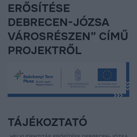
ERŐSÍTÉSE
ÉLETMINŐSÉG
OKTATÁS
DEBRECEN-JÓZSA
PROJEKTEK
VÁROSRÉSZEN” CÍMŰ
ÖSSZES PROJEKT
PROJEKTRŐL
TÁJÉKOZTATÓ
„HELYI IDENTITÁS ERŐSÍTÉSE DEBRECEN-JÓZSA