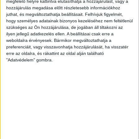
megfelelő helyre kattintva elutasíthatja a hozzájárulást, vagy a
hozzájárulás megadása előtt részletesebb információkhoz
juthat, és megváltoztathatja beállításait.
Felhívjuk figyelmét,
hogy személyes adatainak bizonyos kezeléséhez nem feltétlenül
Debrecen Megyei Jogú Város Önkormányzata
szükséges az Ön hozzájárulása, de jogában áll tiltakozni az
50 000 000 Ft vissza nem térítendő támogatást
ilyen jellegű adatkezelés ellen. A beállításai csak erre a
weboldalra érvényesek. Bármikor megváltoztathatja a
nyert az „
Helyi identitás erősítése Debrecen-
preferenciáit, vagy visszavonhatja hozzájárulását, ha visszatér
Józsa városrészen
” című,
TOP_PLUSZ-3.2.1-23-
erre az oldalra, és rákattint az oldal alján található
"Adatvédelem" gombra.
DE1-2024-00001
azonosító számú projekt
megvalósítására.
A
projekt célja
Debrecen-Józsa célterületen helyi
kulturális közösségfejlesztési folyamat
kezdeményezése és megvalósítása, a célterületen
élő közösségek kezdeményező- és
cselekvőképességének előmozdítása.
A Felhívásban meghatározott célokhoz a projekt a