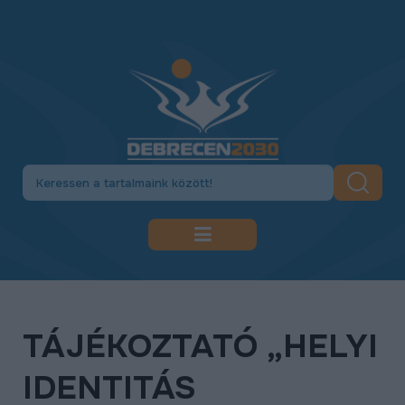
DEBRECEN 2030
GAZDASÁGFEJLESZTÉS
TÁJÉKOZTATÓ „HELYI
KÖZLEKEDÉSFEJLESZTÉS
IDENTITÁS
KULTÚRA