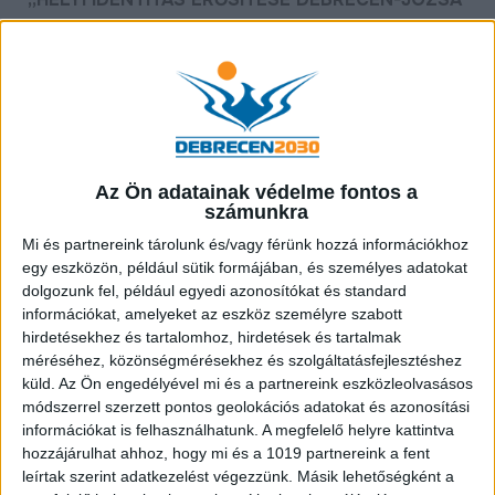
VÁROSRÉSZEN” CÍMŰ PROJEKTRŐL
Projekt azonosítószáma: TOP_PLUSZ-
3.2.1-23-DE1-2024-00001
Kedvezményezett: DEBRECEN
MEGYEI JOGÚ VÁROS ÖNKORMÁNYZATA
Az Ön adatainak védelme fontos a
számunkra
Konzorciumi partner: Méliusz
Mi és partnereink tárolunk és/vagy férünk hozzá információkhoz
Juhász Péter Könyvtár, Civilek a Fiatalokért
egy eszközön, például sütik formájában, és személyes adatokat
Egyesület
dolgozunk fel, például egyedi azonosítókat és standard
Projekt címe: Helyi
információkat, amelyeket az eszköz személyre szabott
hirdetésekhez és tartalomhoz, hirdetések és tartalmak
identitás erősítése Debrecen-Józsa városrészen
méréséhez, közönségmérésekhez és szolgáltatásfejlesztéshez
Megítélt támogatás:
küld.
Az Ön engedélyével mi és a partnereink eszközleolvasásos
módszerrel szerzett pontos geolokációs adatokat és azonosítási
50 000 000 Ft
információkat is felhasználhatunk. A megfelelő helyre kattintva
Támogatás mértéke: 100%
hozzájárulhat ahhoz, hogy mi és a 1019 partnereink a fent
leírtak szerint adatkezelést végezzünk. Másik lehetőségként a
Tervezett befejezés: 2027.12.31.