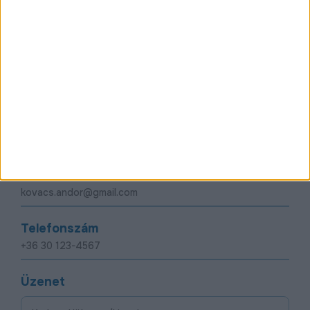
Kérdésed vagy észrevételed van?
Írj nekünk egy
üzenetet!
Vezetéknév
Keresztnév
Email
Telefonszám
Üzenet