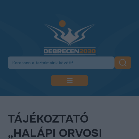
DEBRECEN 2030
GAZDASÁGFEJLESZTÉS
TÁJÉKOZTATÓ
KÖZLEKEDÉSFEJLESZTÉS
„HALÁPI ORVOSI
KULTÚRA