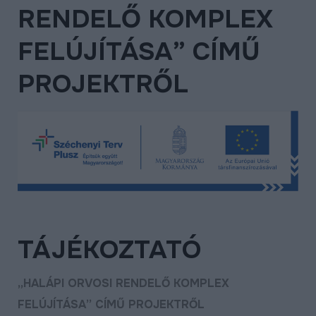
RENDELŐ KOMPLEX
ÉLETMINŐSÉG
OKTATÁS
FELÚJÍTÁSA” CÍMŰ
PROJEKTEK
PROJEKTRŐL
ÖSSZES PROJEKT
TÁJÉKOZTATÓ
„HALÁPI ORVOSI RENDELŐ KOMPLEX
FELÚJÍTÁSA” CÍMŰ PROJEKTRŐL