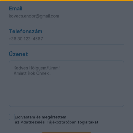
Email
Telefonszám
Üzenet
Elolvastam és megértettem
az
Adatkezelési Tájékoztatóban
foglaltakat.