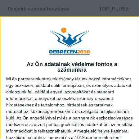
Projekt azonosítószáma: TOP_PLUSZ-
3.4.1-23-DE1-2025-00018
Kedvezményezett: DEBRECEN
MEGYEI JOGÚ VÁROS ÖNKORMÁNYZATA
Projekt címe: Halápi
orvosi rendelő komplex felújítása
Az Ön adatainak védelme fontos a
Megítélt támogatás: 50 000
számunkra
000 Ft
Mi és partnereink tárolunk és/vagy férünk hozzá információkhoz
Támogatás mértéke: 100%
egy eszközön, például sütik formájában, és személyes adatokat
Tervezett befejezés:
dolgozunk fel, például egyedi azonosítókat és standard
információkat, amelyeket az eszköz személyre szabott
2028.08.31.
hirdetésekhez és tartalomhoz, hirdetések és tartalmak
méréséhez, közönségmérésekhez és szolgáltatásfejlesztéshez
Debrecen Megyei Jogú Város Önkormányzata 50
küld.
Az Ön engedélyével mi és a partnereink eszközleolvasásos
000 000 Ft vissza nem térítendő támogatást nyert a
módszerrel szerzett pontos geolokációs adatokat és azonosítási
információkat is felhasználhatunk. A megfelelő helyre kattintva
„
Halápi orvosi rendelő komplex felújítása
” című,
hozzájárulhat ahhoz, hogy mi és a 1019 partnereink a fent