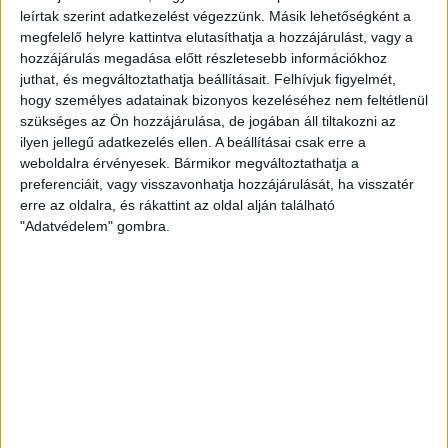
TOP_PLUSZ-3.4.1-23-DE1-2023-00018
azonosító
leírtak szerint adatkezelést végezzünk. Másik lehetőségként a
megfelelő helyre kattintva elutasíthatja a hozzájárulást, vagy a
számú projekt megvalósítására.
hozzájárulás megadása előtt részletesebb információkhoz
juthat, és megváltoztathatja beállításait.
Felhívjuk figyelmét,
A projekt keretén belül a 4078 Debrecen-Haláp,
hogy személyes adatainak bizonyos kezeléséhez nem feltétlenül
Sármány u. 24. sz. alatti (hrsz: 63091) háziorvosi
szükséges az Ön hozzájárulása, de jogában áll tiltakozni az
ilyen jellegű adatkezelés ellen. A beállításai csak erre a
rendelő komplex infrastrukturális fejlesztése valósul
weboldalra érvényesek. Bármikor megváltoztathatja a
meg. Az ingatlan egy része Debrecen Megyei Jogú
preferenciáit, vagy visszavonhatja hozzájárulását, ha visszatér
erre az oldalra, és rákattint az oldal alján található
Város Önkormányzata tulajdonában, egy része
"Adatvédelem" gombra.
Debrecen-Nagycsere-Halápi Református Missziói
Egyházközség tulajdonában áll. A telek használati
megosztás szerinti tulajdoni aránya az önkormányzat
és az egyházközség között 325/1063, az
önkormányzat tulajdonában álló és orvosi
rendelőként funkcionáló épületrész nettó hasznos
2
alapterülete: 61,03 m
.