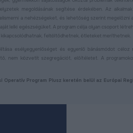
égek, gyermekkori sajátosságok okozta problémák tekinte
elyzetek megoldásának segítése érdekében. Az alkalmak
elismerni a nehézségeket, és lehetőség szerint megelőzni 
 saját lelki egészségüket. A program célja olyan csoport létre
t kikapcsolódhatnak, feltöltődhetnek, ötleteket meríthetnek.
lítása esélyegyenlőséget és egyenlő bánásmódot céloz 
tő, nem közvetít szegregációt, előítéletet. A programok
ési Operatív Program Plusz keretén belül az Európai Reg