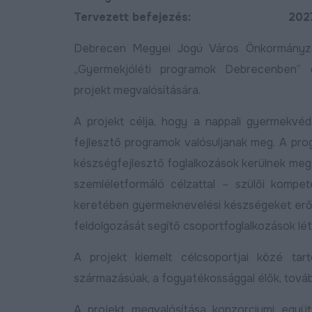
Bőv
2024.11.15
tcákban
Tervezett befejezés: 2027.1
Bővebben
2024.11.28
Debrecen Megyei Jogú Város Önkormányza
„Gyermekjóléti programok Debrecenben”
projekt megvalósítására.
A projekt célja, hogy a nappali gyermekvéd
Négysávosítás, északi
elkerülő, DKV-menetren
fejlesztő programok valósuljanak meg. A pr
az utak állapota és ötlet
készségfejlesztő foglalkozások kerülnek meg
lakossági fórumot tarto
szemléletformáló célzattal – szülői kompe
Józsán
keretében gyermeknevelési készségeket erős
Bőv
2026.06.11
feldolgozását segítő csoportfoglalkozások lét
lkészült a Halastó utca új
urkolata
A projekt kiemelt célcsoportjai közé t
származásúak, a fogyatékossággal élők, tová
Bővebben
2026.06.18
A projekt megvalósítása konzorciumi egy