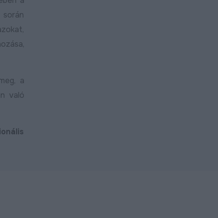
tében a
 során
azokat,
hozása,
meg, a
on való
ionális