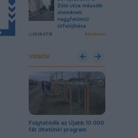
Zöld utca második
ütemének
nagyfelületű
útfelújítása
Bővebben
2026.07.15
VIDEÓK
Debreceni
Folytatódik az Újabb 10 000
Most már új
en
fát ültetünk! program
úton lehet 
Gohér és a 