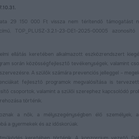
ebben
2025.03.07
0.31.
ta 29 150 000 Ft vissza nem térítendő támogatást n
 című, TOP_PLUSZ-3.2.1-23-DE1-2025-00005 azonosító
elmi ellátás keretében alkalmazott eszközrendszert kiegé
d,
ogram során közösségfejlesztő tevékenységek, valamint cs
láda:
szervezésre. A szülők számára prevenciós jelleggel – mege
ttak
tenciákat fejlesztő programok megvalósítása is tervezet
ítő csoportok, valamint a szülői szerephez kapcsolódó pr
ebben
Egyik út váltja a másikat:
rehozása történik.
betonbiztosan halad
Útfelújítás kezdő
Debrecen fejlesztési
Harsona utcán, as
artoznak a nők, a mélyszegénységben élő személyek, 
programja
kap a Csuka utca
bbá a gyermekek és az időskorúak.
Bővebben
2026.06.01
2026.07.22
üttműködés keretében történik. A konzorcium vezető De