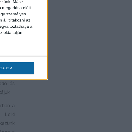
ezzünk. Másik
ás megadása előtt
szített
hogy személyes
ermekek
áll tiltakozni az
egváltoztathatja a
z oldal alján
öltenék
ében a
zás, a
keretek
OGADOM
zámára,
kodó és
ájuk.
orban a
 Lelki
ekszünk