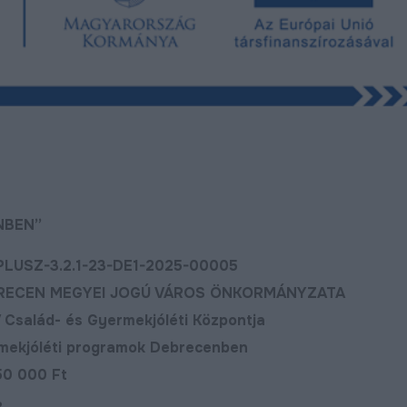
NBEN”
Z-3.2.1-23-DE1-2025-00005
EGYEI JOGÚ VÁROS ÖNKORMÁNYZATA
- és Gyermekjóléti Központja
 programok Debrecenben
Megújult a Barna utca
Új utat építenek 
000 Ft
déli városrészéb
Bővebben
2024.11.07
%