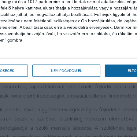
 hogy mi és a 1017 partnereink a fent leírtak szerint adatkezelést vég
elelő helyre kattintva elutasíthatja a hozzájárulást, vagy a hozzájárul
Az ünnepeket közösen ünnepelhetjük mesékkel és együtt ké
iókhoz juthat, és megváltoztathatja beállításait.
Felhívjuk figyelmét, 
anyák napja, mikulás, karácsony). A program célja a gy
ezeléséhez nem feltétlenül szükséges az Ön hozzájárulása, de jogában 
 és a gyermek közötti kapcsolat mélyítése.
zelés ellen. A beállításai csak erre a weboldalra érvényesek. Bármikor m
isszavonhatja hozzájárulását, ha visszatér erre az oldalra, és rákattint a
lem" gombra.
korosztály közötti gyerekeket szólítja meg, akik szívesen t
ben, szervezett keretek között. A foglalkozás keret
atos fogyasztói magatartás, az egészséges táplálko
séget nyújtani a gyerekeknek, mindezt játékos, élvezhető 
TŐSÉGEK
NEM FOGADOM EL
ELF
lehetőségek biztosítása az általános iskolás korosztály s
smereteik, tapasztalatokat szereznek, fejlődik alkalmaz
uk, kudarctűrő képességük, empátiájuk, illetve finommotorik
k jelentik, mivel a gyermekek egészséges fejlődése elsős
akran teszik a szülőket érzelmileg nehezen elérhetővé.
befolyásolja a szülő mentális állapota. A szülőknek igy