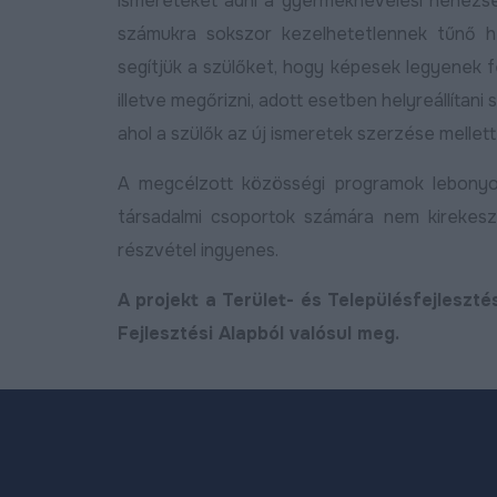
ismereteket adni a gyermeknevelési nehézs
számukra sokszor kezelhetetlennek tűnő h
segítjük a szülőket, hogy képesek legyenek f
illetve megőrizni, adott esetben helyreállítani
ahol a szülők az új ismeretek szerzése mellet
A megcélzott közösségi programok lebonyo
társadalmi csoportok számára nem kirekesz
részvétel ingyenes.
A projekt a Terület- és Településfejleszt
Fejlesztési Alapból valósul meg.