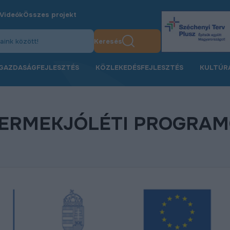
Videók
Összes projekt
Keresés
GAZDASÁGFEJLESZTÉS
KÖZLEKEDÉSFEJLESZTÉS
KULTÚR
YERMEKJÓLÉTI PROGRA