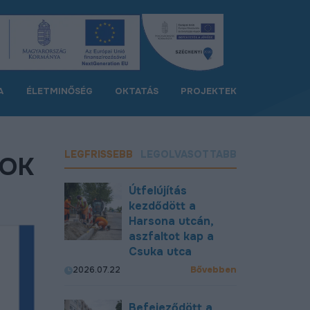
A
ÉLETMINŐSÉG
OKTATÁS
PROJEKTEK
LEGFRISSEBB
LEGOLVASOTTABB
MOK
Útfelújítás
kezdődött a
Harsona utcán,
aszfaltot kap a
Csuka utca
Bővebben
2026.07.22
Befejeződött a