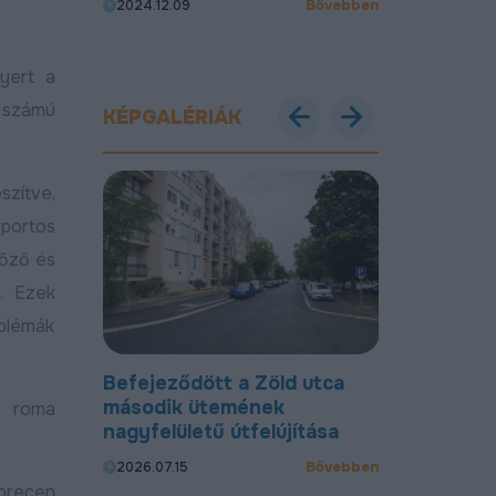
Bővebben
Bővebben
2024.12.09
utcákban
2024.11.28
yert a
 számú
KÉPGALÉRIÁK
szítve,
oportos
lőző és
t. Ezek
oblémák
dött a
Befejeződött a Zöld utca
Megújult a P
zfaltot
második ütemének
házának 1A
a roma
nagyfelületű útfelújítása
2026.07.13
Bővebben
Bővebben
2026.07.15
brecen