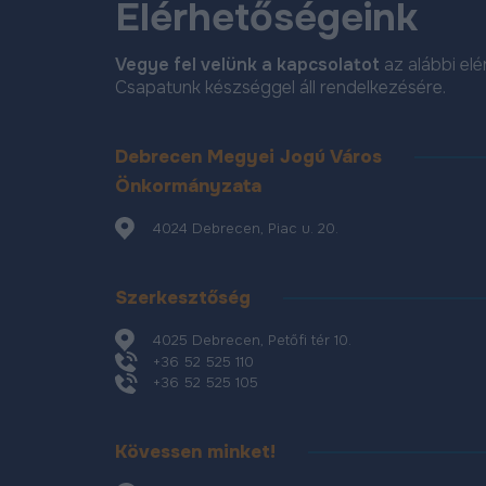
Elérhetőségeink
Vegye fel velünk a kapcsolatot
az alábbi el
Csapatunk készséggel áll rendelkezésére.
Debrecen Megyei Jogú Város
Önkormányzata
4024 Debrecen, Piac u. 20.
Szerkesztőség
4025 Debrecen, Petőfi tér 10.
+36 52 525 110
+36 52 525 105
Kövessen minket!