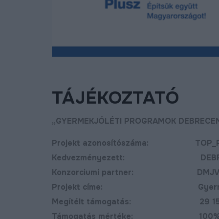
TÁJÉKOZTATÓ
„GYERMEKJÓLÉTI PROGRAMOK DEBRECE
Projekt azonosítószáma: TOP_PLUS
Kedvezményezett: DEBRECEN M
Konzorciumi partner: DMJV Család
Projekt címe: Gyermekjóléti
ost már új, aszfaltozott
Új bekötőutat kapott
Megítélt támogatás: 29 150 
ton lehet közlekedni a
Nagymacs
ohér és a Délibáb
Támogatás mértéke: 100