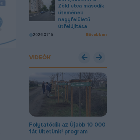
Zöld utca második
ütemének
nagyfelületű
útfelújítása
Bővebben
2026.07.15
VIDEÓK
Debreceni
Folytatódik az Újabb 10 000
Most már új
en
fát ültetünk! program
úton lehet 
:
Gohér és a 