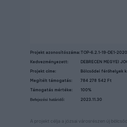
Projekt azonosítószáma:
TOP-6.2.1-19-DE1-202
Kedvezményezett:
DEBRECEN MEGYEI J
Projekt címe:
Bölcsődei férőhelyek 
Megítélt támogatás:
784 278 542 Ft
Támogatás mértéke:
100%
:
2023.11.30
Befejezési határidő
ost már új, aszfaltozott
Új bekötőutat kapott
ton lehet közlekedni a
Nagymacs
A projekt célja a józsai városrészen új bölcső
ohér és a Délibáb