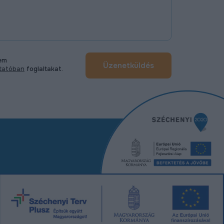
tem
Üzenetküldés
ztatóban
foglaltakat.