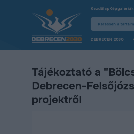
Kezdőlap
Képgalériák
DEBRECEN 2030
Tájékoztató a "Bölc
Debrecen-Felsőjózs
projektről