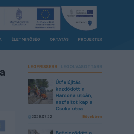
A
ÉLETMINŐSÉG
OKTATÁS
PROJEKTEK
LEGFRISSEBB
LEGOLVASOTTABB
sa
Útfelújítás
kezdődött a
Harsona utcán,
aszfaltot kap a
Csuka utca
Bővebben
2026.07.22
Befejeződött a