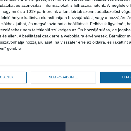
datokat és azonosítási információkat is felhasználhatunk. A megfelelő h
amint a konyhai és az igazgatási egység is megtalálható lesz
 hogy mi és a 1019 partnereink a fent leírtak szerint adatkezelést vég
yományos falazott szerkezetű bölcsődékkel szemben egy gy
elelő helyre kattintva elutasíthatja a hozzájárulást, vagy a hozzájárul
iókhoz juthat, és megváltoztathatja beállításait.
Felhívjuk figyelmét, 
 az alapozása és a közmű csatlakozásai „hagyományosak”.
ezeléséhez nem feltétlenül szükséges az Ön hozzájárulása, de jogában 
zelés ellen. A beállításai csak erre a weboldalra érvényesek. Bármikor m
gépülő bölcsődei tagintézmény helyiségeinek felszerelésére
isszavonhatja hozzájárulását, ha visszatér erre az oldalra, és rákattint a
pos nevelő-gondozó és az egyéb funkciókhoz kapcsolódó
lem" gombra.
Operatív Program keretében európai uniós forrásból valósult 
TŐSÉGEK
NEM FOGADOM EL
ELF
z EDC
Új gépjárműtároló
Robbanásszerűen 
csarnokkal bővült a Déli
debreceni gazdasá
ét
Gazdasági Övezet,
KKV Park második
folytatódik a KKV Park-
50 százalékkal nőt
ebben
program Debrecenben
termelés
Bővebben
2026.03.31
2026.04.09