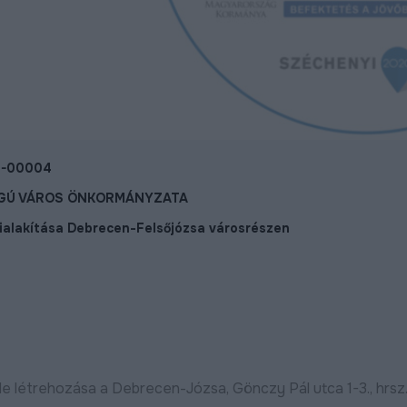
0-00004
OGÚ VÁROS ÖNKORMÁNYZATA
kialakítása Debrecen-Felsőjózsa városrészen
Megújult a Barna utca
Új utat építenek 
déli városrészéb
de létrehozása a Debrecen-Józsa, Gönczy Pál utca 1-3., hrsz.
Bővebben
2024.11.07