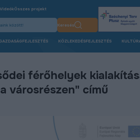
Videók
Összes projekt
Keresés
GAZDASÁGFEJLESZTÉS
KÖZLEKEDÉSFEJLESZTÉS
KULTÚR
sődei férőhelyek kialakítá
a városrészen" című