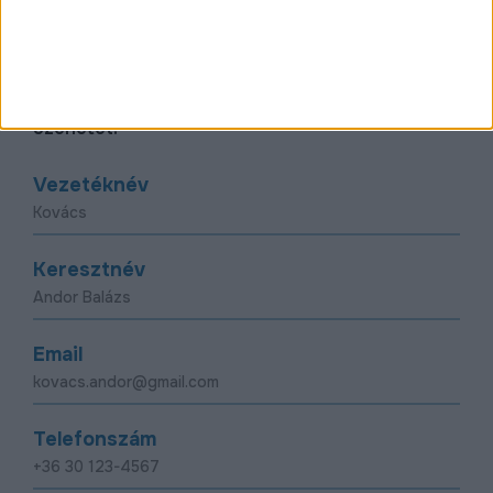
Kapcsolat
Kérdésed vagy észrevételed van?
Írj nekünk egy
üzenetet!
Vezetéknév
Keresztnév
Email
Telefonszám