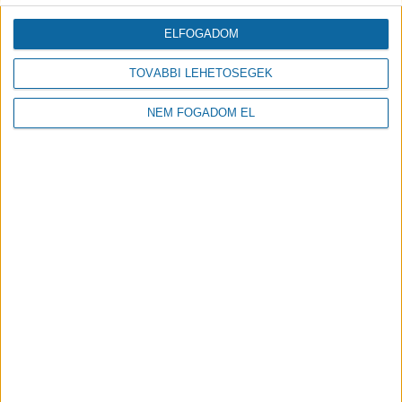
Címkék:
ELFOGADOM
TÓCÓVÖLGY
ÓVODA
TÓCÓVÖLGYI ÓVODA
TOVÁBBI LEHETŐSÉGEK
BÖLCSŐDE
NEM FOGADOM EL
LEGFRISSEBB
LEGOLVASOTTABB
Útfelújítás kezdődött a Harsona
utcán, aszfaltot kap a Csuka utca
Bővebben
2026.07.22
Befejeződött a Zöld utca második
ütemének nagyfelületű útfelújítása
Bővebben
2026.07.15
VIDEÓK