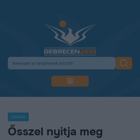
DEBRECEN 2030
GAZDASÁGFEJLESZTÉS
Oktatás
KÖZLEKEDÉSFEJLESZTÉS
Ősszel nyitja meg
KULTÚRA