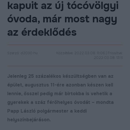
kapuit az új tócóvölgyi
ÉLETMINŐSÉG
óvoda, már most nagy
OKTATÁS
PROJEKTEK
az érdeklődés
ÖSSZES PROJEKT
Szerző: d2030.hu
Közzétéve: 2022.03.08. 11:06 | Frissítve:
2022.03.08. 13:11
Jelenleg 25 százalékos készültségben van az
épület, augusztus 11-ére azonban készen kell
lennie, ősszel pedig már birtokba is vehetik a
gyerekek a száz férőhelyes óvodát – mondta
Papp László polgármester a keddi
helyszínbejáráson.