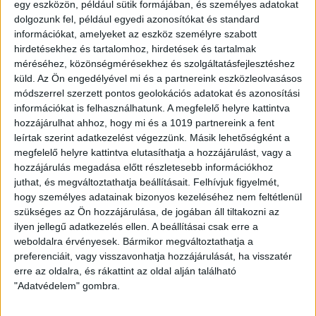
egy eszközön, például sütik formájában, és személyes adatokat
száma Debrecenben, ez indokolja azt, hogy a
dolgozunk fel, például egyedi azonosítókat és standard
Debrecen 2030 városfejlesztési program részeként
információkat, amelyeket az eszköz személyre szabott
hirdetésekhez és tartalomhoz, hirdetések és tartalmak
intézményfejlesztéseket is végezzenek. A
méréséhez, közönségmérésekhez és szolgáltatásfejlesztéshez
polgármester rámutatott,
küld.
Az Ön engedélyével mi és a partnereink eszközleolvasásos
módszerrel szerzett pontos geolokációs adatokat és azonosítási
információkat is felhasználhatunk. A megfelelő helyre kattintva
már most nagy az érdeklődés az óvoda
hozzájárulhat ahhoz, hogy mi és a 1019 partnereink a fent
iránt, a polgármesteri hivatal humán
leírtak szerint adatkezelést végezzünk. Másik lehetőségként a
megfelelő helyre kattintva elutasíthatja a hozzájárulást, vagy a
főosztályán folyamatosan kapják a
hozzájárulás megadása előtt részletesebb információkhoz
nyitással és a beiratkozással kapcsolatos
juthat, és megváltoztathatja beállításait.
Felhívjuk figyelmét,
hogy személyes adatainak bizonyos kezeléséhez nem feltétlenül
kérdéseket.
szükséges az Ön hozzájárulása, de jogában áll tiltakozni az
ilyen jellegű adatkezelés ellen. A beállításai csak erre a
A polgármester kiemelte, a szerződés alapján
weboldalra érvényesek. Bármikor megváltoztathatja a
preferenciáit, vagy visszavonhatja hozzájárulását, ha visszatér
augusztus 11-ére készen kell lennie az épületnek,
erre az oldalra, és rákattint az oldal alján található
ősztől, a 2022/23-as nevelési évben pedig már
"Adatvédelem" gombra.
birtokba is vehetik majd a gyerekek a száz