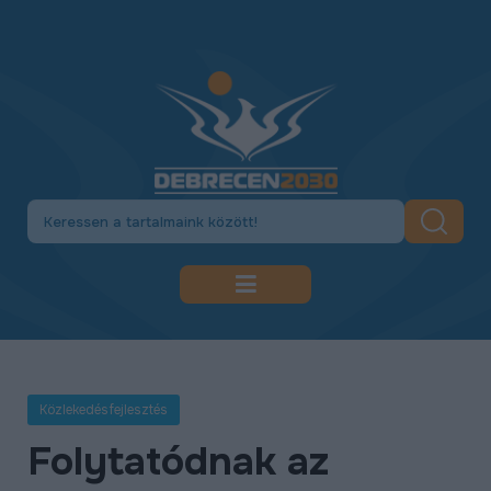
DEBRECEN 2030
GAZDASÁGFEJLESZTÉS
Közlekedésfejlesztés
KÖZLEKEDÉSFEJLESZTÉS
Folytatódnak az
KULTÚRA