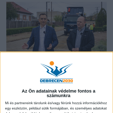
Amint azt
Papp László
elmondta, a város fejlődése
nem állhat meg, s ez jól tapasztalható, tetten érhető
Az Ön adatainak védelme fontos a
a Debrecenben zajló közlekedési fejlesztéseken,
számunkra
hiszen a város minden részén – így Halápon is –
Mi és partnereink tárolunk és/vagy férünk hozzá információkhoz
történnek munkálatok. Nemrégiben 8 helyszínen
egy eszközön, például sütik formájában, és személyes adatokat