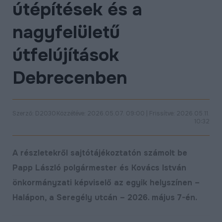
útépítések és a
ÉLETMINŐSÉG
nagyfelületű
OKTATÁS
PROJEKTEK
útfelújítások
ÖSSZES PROJEKT
Debrecenben
Szerző: D2030
Közzétéve: 2026.05.07. 09:00 | Frissítve: 2026.05.11.
10:32
A részletekről sajtótájékoztatón számolt be
Papp László polgármester és Kovács István
önkormányzati képviselő az egyik helyszínen –
Halápon, a Seregély utcán – 2026. május 7-én.