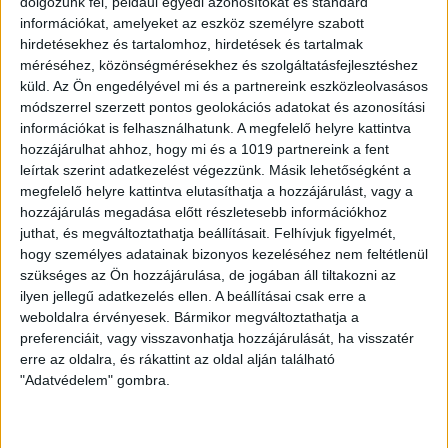
fejeződött be a munkavégzés, 12 helyszínen éppen
dolgozunk fel, például egyedi azonosítókat és standard
információkat, amelyeket az eszköz személyre szabott
folyamatban van, s vannak olyan utcák, melyek
hirdetésekhez és tartalomhoz, hirdetések és tartalmak
esetében előkészítés alatt van a fejlesztés, vagy
méréséhez, közönségmérésekhez és szolgáltatásfejlesztéshez
küld.
Az Ön engedélyével mi és a partnereink eszközleolvasásos
éppen zajlik az azzal kapcsolatos közbeszerzési
módszerrel szerzett pontos geolokációs adatokat és azonosítási
eljárás. Amint azt a polgármester hangsúlyozta, több
információkat is felhasználhatunk. A megfelelő helyre kattintva
hozzájárulhat ahhoz, hogy mi és a 1019 partnereink a fent
utca esetében rendeli meg az önkormányzat a
leírtak szerint adatkezelést végezzünk. Másik lehetőségként a
következő hetekben a tervezést, illetve indulnak meg
megfelelő helyre kattintva elutasíthatja a hozzájárulást, vagy a
az ezzel kapcsolatos közbeszerzési eljárások.
hozzájárulás megadása előtt részletesebb információkhoz
juthat, és megváltoztathatja beállításait.
Felhívjuk figyelmét,
Jelenleg több nagy csomópont átépítése is
hogy személyes adatainak bizonyos kezeléséhez nem feltétlenül
folyamatban van. Ezek közül a Csigekert utca –
szükséges az Ön hozzájárulása, de jogában áll tiltakozni az
ilyen jellegű adatkezelés ellen. A beállításai csak erre a
Szabó Lőrinc utca – Füredi úti – Balmazújvárosi út
weboldalra érvényesek. Bármikor megváltoztathatja a
kereszteződésnek az átépítése a végéhez
preferenciáit, vagy visszavonhatja hozzájárulását, ha visszatér
erre az oldalra, és rákattint az oldal alján található
közeledik. Május második felében ez a csomópont
"Adatvédelem" gombra.
keresztirányban visszaadható lesz a forgalomnak,
ami az Akadémiakertben és a Liget-lakóparkban élők