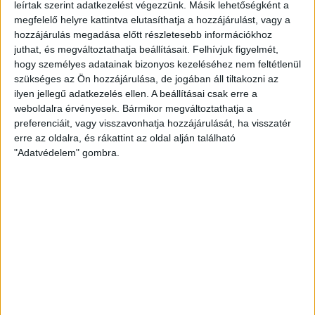
leírtak szerint adatkezelést végezzünk. Másik lehetőségként a
fontosságú. Az elmúlt években jelentős számú
megfelelő helyre kattintva elutasíthatja a hozzájárulást, vagy a
hozzájárulás megadása előtt részletesebb információkhoz
útépítés, útfelújítás, csomópont-átépítés,
juthat, és megváltoztathatja beállításait.
Felhívjuk figyelmét,
járdakorszerűsítés történt, és a lépcsőfelújítási
hogy személyes adatainak bizonyos kezeléséhez nem feltétlenül
szükséges az Ön hozzájárulása, de jogában áll tiltakozni az
programnak is az a célja, hogy a debreceniek
ilyen jellegű adatkezelés ellen. A beállításai csak erre a
biztonságosan tudjanak a lakótelepeken közlekedni –
weboldalra érvényesek. Bármikor megváltoztathatja a
fogalmazott Papp Viktor, a Fidesz-KDNP városi
preferenciáit, vagy visszavonhatja hozzájárulását, ha visszatér
erre az oldalra, és rákattint az oldal alján található
frakcióvezetője.
"Adatvédelem" gombra.