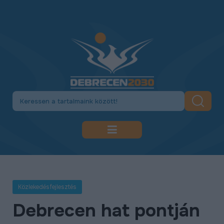
DEBRECEN 2030
GAZDASÁGFEJLESZTÉS
Közlekedésfejlesztés
KÖZLEKEDÉSFEJLESZTÉS
Debrecen hat pontján
KULTÚRA