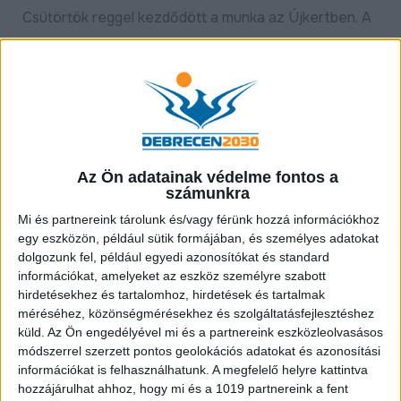
Csütörtök reggel kezdődött a munka az Újkertben. A
gép a Görgey utca 2. és 4. szám közötti betonlépcsőt
bontotta.
Az Ön adatainak védelme fontos a
számunkra
Mi és partnereink tárolunk és/vagy férünk hozzá információkhoz
egy eszközön, például sütik formájában, és személyes adatokat
dolgozunk fel, például egyedi azonosítókat és standard
információkat, amelyeket az eszköz személyre szabott
A lépcsőfelújítási programot 2018-ban a lakótelepi
hirdetésekhez és tartalomhoz, hirdetések és tartalmak
méréséhez, közönségmérésekhez és szolgáltatásfejlesztéshez
önkormányzati képviselők kezdeményezték, amit
küld.
Az Ön engedélyével mi és a partnereink eszközleolvasásos
aztán a Fidesz-KDNP városi frakciója indított el. Az
módszerrel szerzett pontos geolokációs adatokat és azonosítási
azóta eltelt időben már 44 helyszínen volt felújítás.
információkat is felhasználhatunk. A megfelelő helyre kattintva
hozzájárulhat ahhoz, hogy mi és a 1019 partnereink a fent
- Debrecenben a közlekedésfejlesztés kiemelt