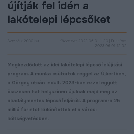
újítják fel idén a
ÉLETMINŐSÉG
lakótelepi lépcsőket
OKTATÁS
PROJEKTEK
ÖSSZES PROJEKT
Szerző: d2030.hu
Közzétéve: 2023.06.01. 11:30 | Frissítve:
2023.06.01. 12:02
Megkezdődött az idei lakótelepi lépcsőfelújítási
program. A munka csütörtök reggel az Újkertben,
a Görgey utcán indult. 2023-ban ezzel együtt
összesen hat helyszínen újulnak majd meg az
akadálymentes lépcsőfeljárók. A programra 25
millió forintot különítettek el a városi
költségvetésben.