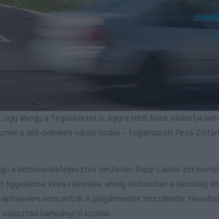
Bővebben
2025.03.07
2024.12.09
, úgy ahogy a Tégláskertet is, egyre több fiatal választja lakh
öznek a déli-délkeleti városrészbe – fogalmazott Piros Zoltán
kat:
Útfelújítás kezdődött a
Befejeződött a 
égű a közlekedésfejlesztés területén. Papp László azt mond
Harsona utcán, aszfaltot
második ütemé
t figyelembe véve rekordév, amely elsősorban a lakosság ált
kap a Csuka utca
nagyfelületű útf
 útépítésekre koncentrál. A polgármester hozzátette: tévedte
Bővebben
Bővebben
2026.07.22
2026.07.15
 választási kampányról szóltak.