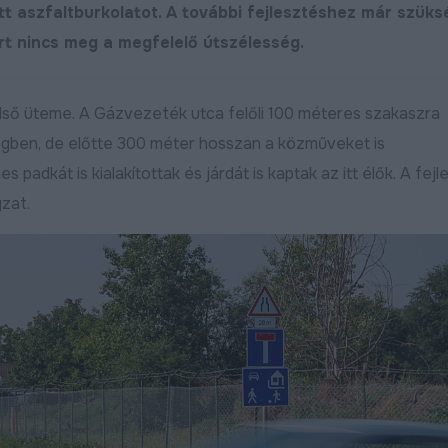
t aszfaltburkolatot. A további fejlesztéshez már szüks
rt nincs meg a megfelelő útszélesség.
lső üteme. A Gázvezeték utca felőli 100 méteres szakaszra
égben, de előtte 300 méter hosszan a közműveket is
adkát is kialakítottak és járdát is kaptak az itt élők. A fejl
zat.
Új utat építenek Debreceni
Folytatódik az Ú
déli városrészében
fát ültetünk! pr
vebben