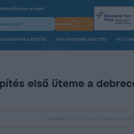
Videók
Összes projekt
Keresés
GAZDASÁGFEJLESZTÉS
KÖZLEKEDÉSFEJLESZTÉS
KULTÚR
pítés első üteme a debrec
Közzétéve: 2024.07.16. 13:00 | Frissítve: 2024.08.