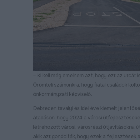
Bővebben
2024.11.15
Négysávosítás, északi
elkerülő, DKV-menetrend,
az utak állapota és ötletláda:
– Ki kell még emelnem azt, hogy ezt az utcát is
lakossági fórumot tartottak
Józsán
Örömteli számunkra, hogy fiatal családok költ
Bővebben
önkormányzati képviselő.
2026.06.11
Egyik út váltja a mási
betonbiztosan halad
Debrecen tavalyi és idei éve kiemelt jelentős
Debrecen fejlesztési
programja
átadáson, hogy 2024 a városi útfejlesztéseke
n
létrehozott városi, városrészi útjavításokra,
2026.06.01
akik azt gondolták, hogy ezek a fejlesztések a