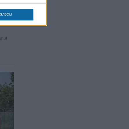
OGADOM
Tóth
anul