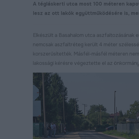
A tégláskerti utca most 100 méteren kapot
lesz az ott lakók együttműködésére is, me
Elkészült a Basahalom utca aszfaltozásának e
nemcsak aszfaltréteg került 4 méter széless
korszerűsítették. Másfél-másfél méteren nemes p
lakossági kérésre végeztette el az önkormány
Új bekötőutat kapott
Megújult a Barna utca
Nagymacs
Bő
2024.11.07