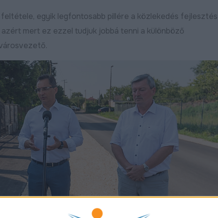
eltétele, egyik legfontosabb pillére a közlekedés fejlesztés
azért mert ez ezzel tudjuk jobbá tenni a különböző
 városvezető.
Robbanásszerűen bővül a
Szijjártó Pé
 Déli
debreceni gazdaság: indul a
mára a magy
KKV Park második üteme,
vidéki felleg
Park-
50 százalékkal nőtt az ipari
2026.04.08
ben
termelés
Bővebben
Bővebben
2026.04.09