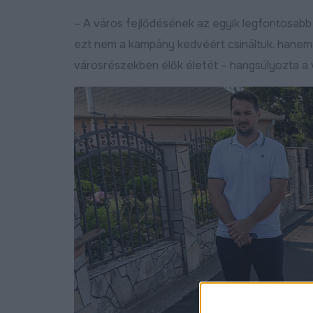
– A város fejlődésének az egyik legfontosabb f
ezt nem a kampány kedvéért csináltuk. hanem 
városrészekben élők életét – hangsúlyozta a
Új programmal segíti az EDC
Új gépjárműtároló
Debrecen a helyi kkv-
csarnokkal bővült a
szektor külpiacra lépését
Gazdasági Övezet,
folytatódik a KKV 
Bővebben
2026.04.01
program Debrecen
2026.03.31