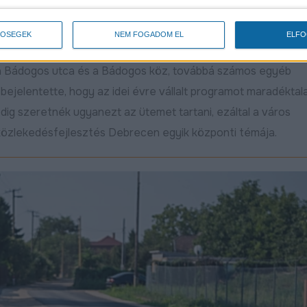
TŐSÉGEK
NEM FOGADOM EL
ELF
lsó szakaszának felújítása, valamint a napokban elkészült a 
, a Bádogos utca és a Bádogos köz, továbbá számos egyéb
bejelentette, hogy az idei évre vállalt programot maradéktal
ig szeretnék ugyanezt az ütemet tartani, ezáltal a város
közlekedésfejlesztés Debrecen egyik központi témája.