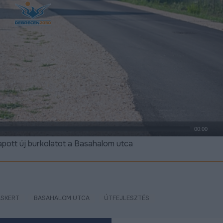
00:00
pott új burkolatot a Basahalom utca
ÁSKERT
BASAHALOM UTCA
ÚTFEJLESZTÉS