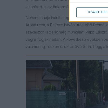
különített el az önkormányzat.
TOVÁBBI LEHE
Néhány napja indult meg a Nagyerdei körút uto
Árpád utca, a Fekete István utca első üteme
szakaszon is zajlik még munkálat. Papp László 
végre fogják hajtani. A következő években ped
valamennyi részén érezhetővé tenni, hogy a 
Video
Player