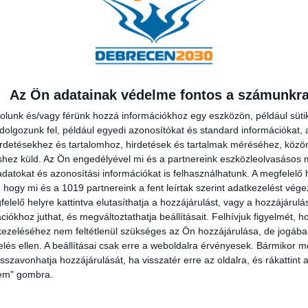
Az Ön adatainak védelme fontos a számunkr
tásához nincs meg a megfelelő útszélesség. Hogy a munkákat
rolunk és/vagy férünk hozzá információkhoz egy eszközön, például süti
tműködésére is. Példaként említette a Júliatelepen végzett
olgozunk fel, például egyedi azonosítókat és standard információkat,
erítés és közműaknák áthelyezését saját költségen elvégzi, c
irdetésekhez és tartalomhoz, hirdetések és tartalmak méréséhez, kö
shez küld.
Az Ön engedélyével mi és a partnereink eszközleolvasásos m
lekrészükből 1-2 métert átadnak az útfejlesztés megfelelő mi
datokat és azonosítási információkat is felhasználhatunk. A megfelelő h
felajánlotta az itt élők számára is.
 hogy mi és a 1019 partnereink a fent leírtak szerint adatkezelést vég
elelő helyre kattintva elutasíthatja a hozzájárulást, vagy a hozzájárul
ozzáállása összeadódik, az önkormányzat is be tud ebbe lépn
iókhoz juthat, és megváltoztathatja beállításait.
Felhívjuk figyelmét, 
ezeléséhez nem feltétlenül szükséges az Ön hozzájárulása, de jogában 
is mondhatjuk, hogy a forrásoldal megteremtése is jóval kö
zelés ellen. A beállításai csak erre a weboldalra érvényesek. Bármikor m
lítést.
isszavonhatja hozzájárulását, ha visszatér erre az oldalra, és rákattint a
lem" gombra.
öbb mint 32 millió forintba került. Ebben az évben Debrece
lamint a szervizút fejlesztések, erre 4 és fél milliárd forintot