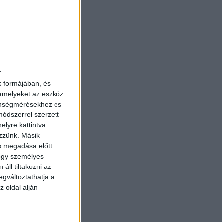
a
k formájában, és
 amelyeket az eszköz
serébe
zönségmérésekhez és
ódszerrel szerzett
nőségű
elyre kattintva
ezzünk. Másik
ás megadása előtt
i. A
hogy személyes
áll tiltakozni az
nnyebb
egváltoztathatja a
z oldal alján
nben