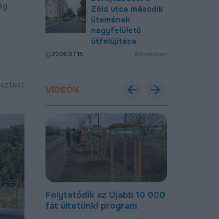
ég
Zöld utca második
ütemének
nagyfelületű
útfelújítása
Bővebben
2026.07.15
esztést
VIDEÓK
jabb 10 000
Most már új, aszfaltozott
Új bekötőu
ogram
úton lehet közlekedni a
Nagymacs
Gohér és a Délibáb