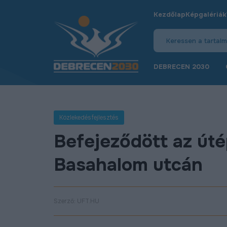
Kezdőlap
Képgalériák
DEBRECEN 2030
Közlekedésfejlesztés
Befejeződött az úté
Basahalom utcán
Szerző: UFT.HU