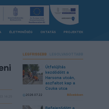
A
ÉLETMINŐSÉG
OKTATÁS
PROJEKTEK
LEGFRISSEBB
LEGOLVASOTTABB
eni
Útfelújítás
kezdődött a
Harsona utcán,
aszfaltot kap a
Csuka utca
Bővebben
2026.07.22
23. 14:25
Befejeződött a