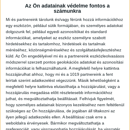
Az Ön adatainak védelme fontos a
számunkra
Mi és partnereink tárolunk és/vagy férünk hozzá információkhoz
egy eszközön, például sütik formájában, és személyes adatokat
dolgozunk fel, például egyedi azonosítókat és standard
információkat, amelyeket az eszköz személyre szabott
hirdetésekhez és tartalomhoz, hirdetések és tartalmak
– Egy rendkívül jól sikerült telephelyet alakítottunk ki,
méréséhez, közönségmérésekhez és szolgáltatásfejlesztéshez
küld.
Az Ön engedélyével mi és a partnereink eszközleolvasásos
amelyre büszkék vagyunk. Nemcsak esztétikailag,
módszerrel szerzett pontos geolokációs adatokat és azonosítási
hanem működés szempontjából is kiváló, a kollégák is
információkat is felhasználhatunk. A megfelelő helyre kattintva
hozzájárulhat ahhoz, hogy mi és a 1019 partnereink a fent
szeretik, és a megközelíthetősége is ideális – mondta
leírtak szerint adatkezelést végezzünk. Másik lehetőségként a
Hajdú-Kalmár Krisztina, az Agroszika Kft.
megfelelő helyre kattintva elutasíthatja a hozzájárulást, vagy a
ügyvezetője.
hozzájárulás megadása előtt részletesebb információkhoz
juthat, és megváltoztathatja beállításait.
Felhívjuk figyelmét,
hogy személyes adatainak bizonyos kezeléséhez nem feltétlenül
A cég mellett további 15 vállalkozás működik a KKV
szükséges az Ön hozzájárulása, de jogában áll tiltakozni az
Park első ütemében kialakított 16 hektáros területen.
ilyen jellegű adatkezelés ellen. A beállításai csak erre a
Ezek a vállalkozások összesen 13,2 milliárd forint
weboldalra érvényesek. Bármikor megváltoztathatja a
preferenciáit, vagy visszavonhatja hozzájárulását, ha visszatér