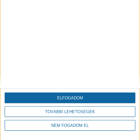
sikerült stabilizálni a vállalkozások számát is, és
mintegy 8-9 ezer mikrovállalkozás lépett magasabb
szintre, folytatva működését már kis- és
középvállalkozásként.
ELFOGADOM
TOVÁBBI LEHETŐSÉGEK
NEM FOGADOM EL