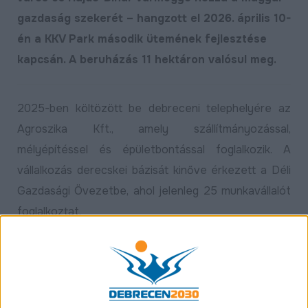
gazdaság szekerét – hangzott el 2026. április 10-
én a KKV Park második ütemének fejlesztése
kapcsán. A beruházás 11 hektáron valósul meg.
2025-ben költözött be debreceni telephelyére az
Agroszika Kft., amely szállítmányozással,
mélyépítéssel és épületbontással foglalkozik. A
vállalkozás derecskei bázisát kinőve érkezett a Déli
Gazdasági Övezetbe, ahol jelenleg 25 munkavállalót
foglalkoztat.