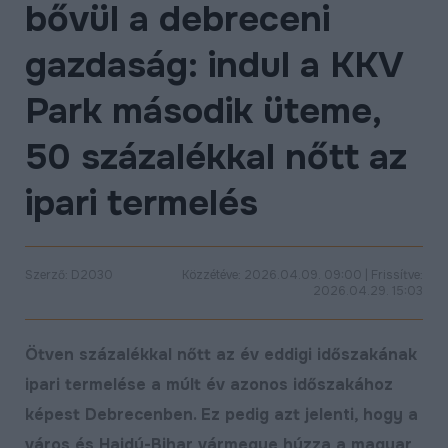
bővül a debreceni
ÉLETMINŐSÉG
gazdaság: indul a KKV
OKTATÁS
PROJEKTEK
Park második üteme,
ÖSSZES PROJEKT
50 százalékkal nőtt az
ipari termelés
Szerző: D2030
Közzétéve: 2026.04.09. 09:00 | Frissítve:
2026.04.29. 15:03
Ötven százalékkal nőtt az év eddigi időszakának
ipari termelése a múlt év azonos időszakához
képest Debrecenben. Ez pedig azt jelenti, hogy a
város és Hajdú-Bihar vármegye húzza a magyar