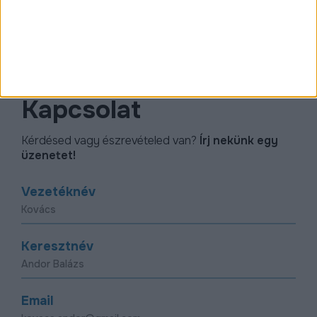
www.facebook.com/D2030
Kapcsolat
Kérdésed vagy észrevételed van?
Írj nekünk egy
üzenetet!
Vezetéknév
Keresztnév
Email