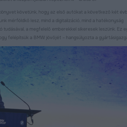
önyvet követünk, hogy az első autókat a következő két év
nk mérföldkő lesz, mind a digitalizáció, mind a hatékonyság
ó tudásával, a megfelelő emberekkel sikeresek leszünk. Ez e
 hogy felépítsük a BMW jövőjét – hangsúlyozta a gyártásigazg
Robbanásszerűen bővül a
Szijjártó Péter: 
debreceni gazdaság: indul a
mára a magyar g
KKV Park második üteme,
vidéki fellegvára
50 százalékkal nőtt az ipari
2026.04.08
termelés
ebben
Bővebben
2026.04.09