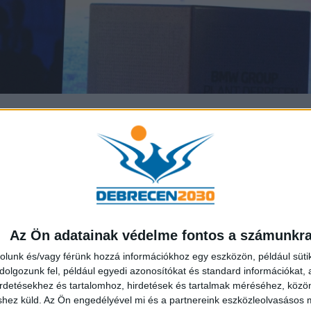
. október 12-én kezdte el írni közös történetét Debrecen é
ére rekord gyorsasággal, félév alatt sikerült a 400 hektáro
et az ipari infrastruktúra és a beszállítók számára biztosítani
jusában vehette át a BMW a megfelelően előkészített terül
adott, hogy elkészüljön a gyár, rendelkezésre áll a teljes
s vasúti kapcsolatok kialakítása és elkezdődött a beszállítói 
Az Ön adatainak védelme fontos a számunkr
rtást, mi is újradefiniáljuk Debrecent, a bejelentést követő
rolunk és/vagy férünk hozzá információkhoz egy eszközön, például süti
s jellemzi a várost.
olgozunk fel, például egyedi azonosítókat és standard információkat,
irdetésekhez és tartalomhoz, hirdetések és tartalmak méréséhez, kö
shez küld.
Az Ön engedélyével mi és a partnereink eszközleolvasásos m