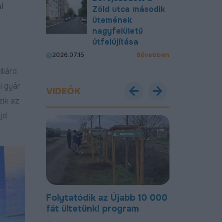
i
Zöld utca második
ütemének
nagyfelületű
útfelújítása
Bővebben
2026.07.15
liárd
i gyár
VIDEÓK
ik az
jd
abb 10 000
Most már új, aszfaltozott
Új bekötőut
gram
úton lehet közlekedni a
Nagymacs
Gohér és a Délibáb