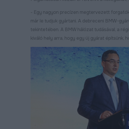
- Egy nagyon precízen megtervezett forgatók
már le tudjuk gyártani. A debreceni BMW-gyáru
tekintetében. A BMW hálózat tudásával, a régi
kiváló hely arra, hogy egy új gyárat építsünk,
j programmal segíti az EDC
Új gépjárműtároló
ebrecen a helyi kkv-
csarnokkal bővült a Déli
zektor külpiacra lépését
Gazdasági Övezet,
folytatódik a KKV Park-
Bővebben
2026.04.01
program Debrecenben
Bőv
2026.03.31