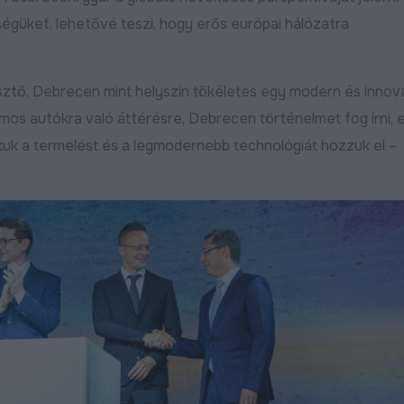
ségüket, lehetővé teszi, hogy erős európai hálózatra
ztő, Debrecen mint helyszín tökéletes egy modern és innov
mos autókra való áttérésre, Debrecen történelmet fog írni, e
ltuk a termelést és a legmodernebb technológiát hozzuk el –