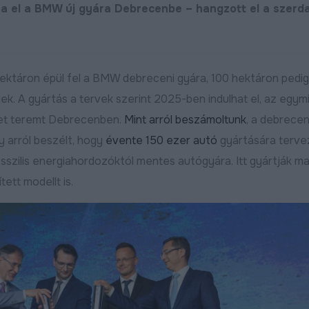
a el a BMW új gyára Debrecenbe – hangzott el a szerda
ktáron épül fel a BMW debreceni gyára, 100 hektáron pedig
ek. A gyártás a tervek szerint 2025-ben indulhat el, az egymil
yet teremt Debrecenben.
Mint arról beszámoltunk
, a debrecen
y arról beszélt, hogy
évente 150 ezer autó
gyártására tervez
sszilis energiahordozóktól mentes autógyára. Itt gyártják ma
ett modellt is.
Új utat építenek Debreceni
Folytatódik az Új
déli városrészében
fát ültetünk! pro
ebben