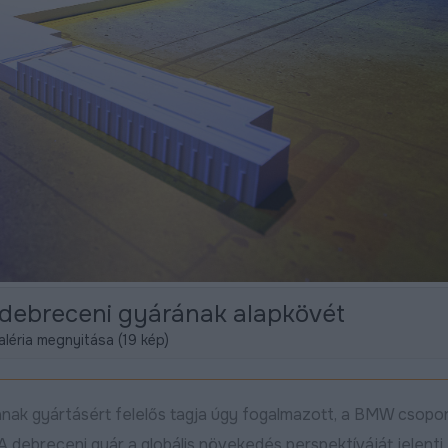
debreceni gyárának alapkövét
léria megnyitása (19 kép)
nak gyártásért felelős tagja úgy fogalmazott, a BMW csopor
A debreceni gyár a globális növekedés perspektíváját jelenti