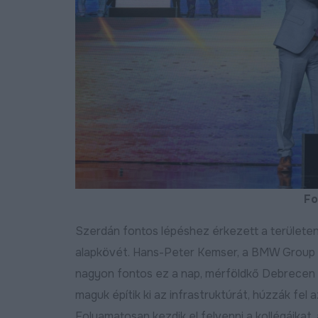
Bővebben
2024.11.15
égysávosítás, északi
lkerülő, DKV-menetrend,
z utak állapota és ötletláda:
akossági fórumot tartottak
ózsán
Fo
Bővebben
2026.06.11
Egyik út váltja a másikat
Szerdán fontos lépéshez érkezett a területen
betonbiztosan halad
Debrecen fejlesztési
alapkövét. Hans-Peter Kemser, a BMW Group G
programja
nagyon fontos ez a nap, mérföldkő Debrecen é
Bőv
2026.06.01
maguk építik ki az infrastruktúrát, húzzák fe
Folyamatosan kezdik el felvenni a kollégáikat,