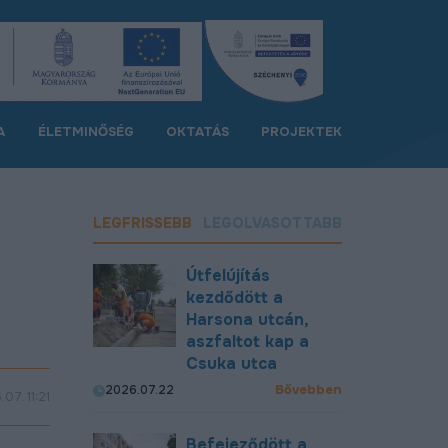
A
ÉLETMINŐSÉG
OKTATÁS
PROJEKTEK
LEGFRISSEBB
LEGOLVASOTTABB
Útfelújítás
kezdődött a
Harsona utcán,
aszfaltot kap a
Csuka utca
Bővebben
2026.07.22
07. 11:21
Befejeződött a