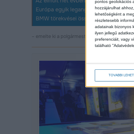
Az elmúlt hét évben megtízszereztük D
pontos geolokációs a
hozzájárulhat ahhoz,
Európa egyik legangyobb ipari övezeté
lehetőségként a megf
BMW törekvései összhangban vannak 
részletesebb informác
adatainak bizonyos k
ilyen jellegű adatke
– emelte ki a polgármester.
preferenciáit, vagy v
található "Adatvéde
TOVÁBBI LEHE