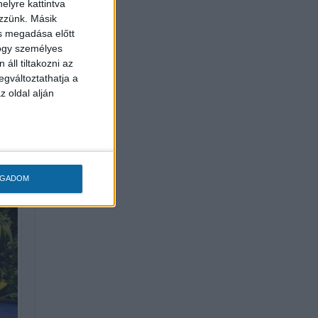
l
elyre kattintva
ezzünk. Másik
ás megadása előtt
hogy személyes
áll tiltakozni az
egváltoztathatja a
z oldal alján
OGADOM