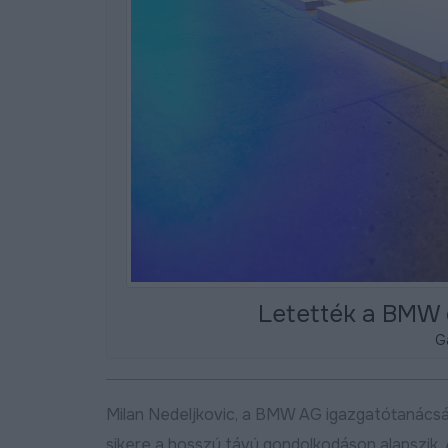
Letették a BMW 
Ga
Milan Nedeljkovic, a BMW AG igazgatótanácsá
sikere a hosszú távú gondolkodáson alapszik. 