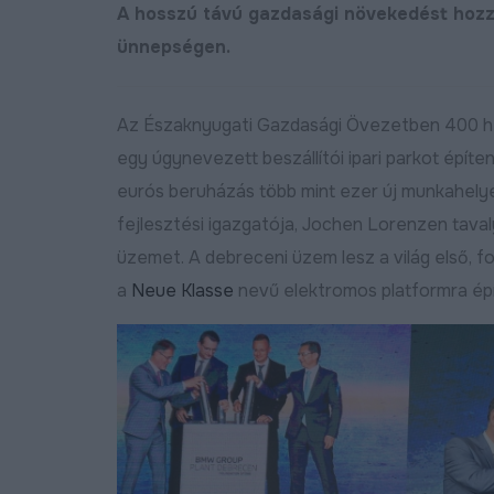
A hosszú távú gazdasági növekedést hozz
ünnepségen.
Az Északnyugati Gazdasági Övezetben 400 he
egy úgynevezett beszállítói ipari parkot építen
eurós beruházás több mint ezer új munkahel
fejlesztési igazgatója, Jochen Lorenzen taval
üzemet. A debreceni üzem lesz a világ első, fo
a
Neue Klasse
nevű elektromos platformra épít
j bekötőutat kapott
Megújult a Barna utca
Nagymacs
Bőv
2024.11.07