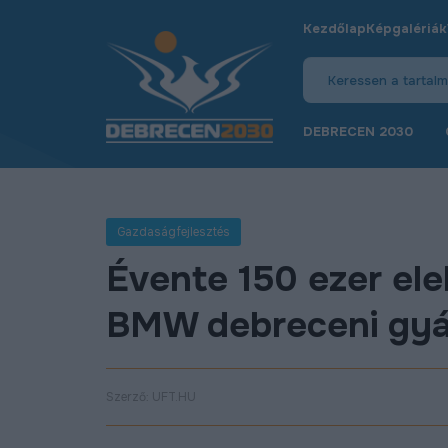
Kezdőlap
Képgalériák
DEBRECEN 2030
Gazdaságfejlesztés
Évente 150 ezer ele
BMW debreceni gyá
Szerző: UFT.HU