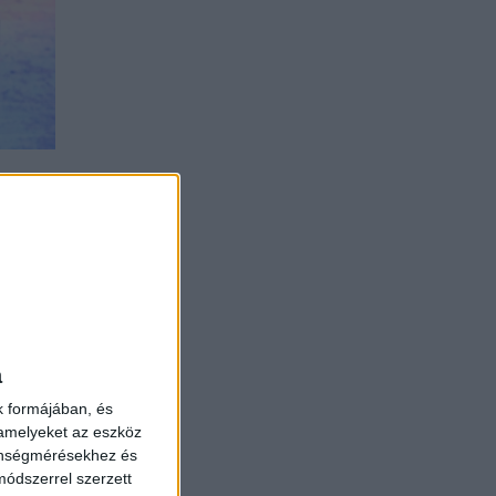
s a
s
.
etet.
park
a
en
k formájában, és
 amelyeket az eszköz
zönségmérésekhez és
ódszerrel szerzett