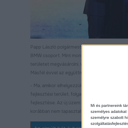
Papp László polgármester emlékeztetett, 2018
BMW csoport. Mint mondta, a nehézségek ellen
területet megvásárolni, valamint további terület
Másfél évvel az együttműködés után, 2020 má
- Ma, amikor elhelyezzük az alapkövet, minden 
fejlesztési terület, folyamatban van a közúti é
fejlesztése. Az új üzem átértelmezi az autógyá
Mi és partnereink tá
korábban nem tapasztalt dinamizmus és fejlődé
személyes adatokat d
személyre szabott h
szolgáltatásfejleszté