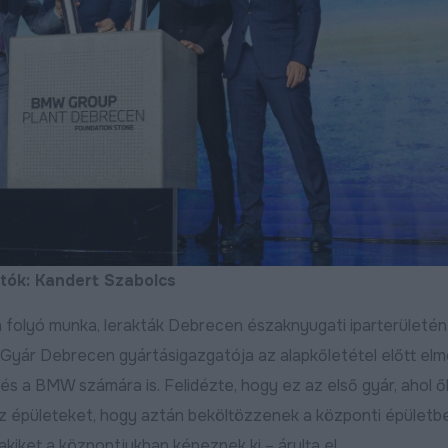
Bővebben
2025.03.07
2024.12.09
tók: Kandert Szabolcs
:
 folyó munka, lerakták Debrecen északnyugati iparterületén
Útfelújítás kezdődött a
Befejeződött a Zö
yár Debrecen gyártásigazgatója az alapkőletétel előtt elm
Harsona utcán, aszfaltot
második üteméne
s a BMW számára is. Felidézte, hogy ez az első gyár, ahol ő
kap a Csuka utca
nagyfelületű útfel
ebben
l az épületeket, hogy aztán beköltözzenek a központi épületbe
Bővebben
2026.07.22
2026.07.15
 akiket a központjukban képeznek ki – árulta el.