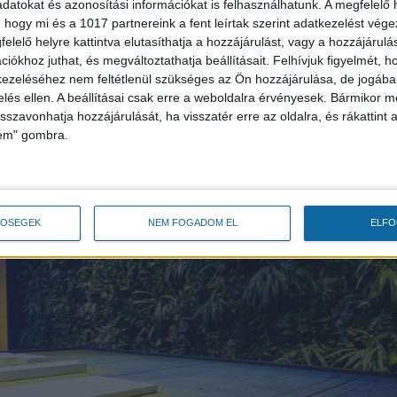
ebrecen iparterületeinek nagyságát, létrehozva ezze
datokat és azonosítási információkat is felhasználhatunk. A megfelelő h
 hogy mi és a 1017 partnereink a fent leírtak szerint adatkezelést vég
t, munkahelyek ezreit. Érthető, hogy Debrecen és a
elelő helyre kattintva elutasíthatja a hozzájárulást, vagy a hozzájárul
egymással
iókhoz juthat, és megváltoztathatja beállításait.
Felhívjuk figyelmét, 
ezeléséhez nem feltétlenül szükséges az Ön hozzájárulása, de jogában 
zelés ellen. A beállításai csak erre a weboldalra érvényesek. Bármikor m
isszavonhatja hozzájárulását, ha visszatér erre az oldalra, és rákattint a
lem" gombra.
TŐSÉGEK
NEM FOGADOM EL
ELF