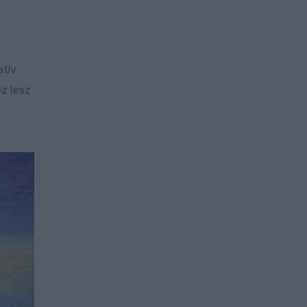
atív
z lesz