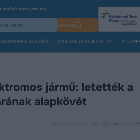
Videók
Összes projekt
Keresés
GAZDASÁGFEJLESZTÉS
KÖZLEKEDÉSFEJLESZTÉS
KULTÚR
ktromos jármű: letették a
rának alapkövét
Közzétéve: 2022.06.01. 12:38 | Frissítve: 2022.06.