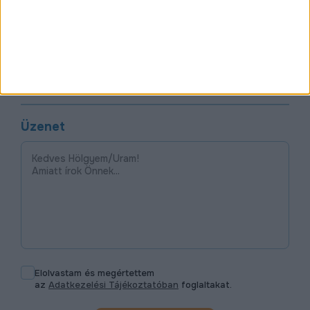
Email
Telefonszám
Üzenet
Elolvastam és megértettem
az
Adatkezelési Tájékoztatóban
foglaltakat.