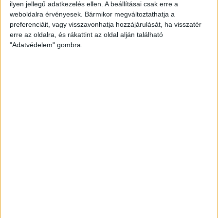
ilyen jellegű adatkezelés ellen. A beállításai csak erre a
weboldalra érvényesek. Bármikor megváltoztathatja a
2026.04.09
preferenciáit, vagy visszavonhatja hozzájárulását, ha visszatér
erre az oldalra, és rákattint az oldal alján található
Robbanásszerűen bővül a debreceni
"Adatvédelem" gombra.
gazdaság: indul a KKV Park második
üteme, 50 százalékkal nőtt az ipari
termelés
Bővebben
2026.04.08
Szijjártó Péter: Debrecen mára a magyar
gazdaság vidéki fellegvára
Bővebben
2026.04.08