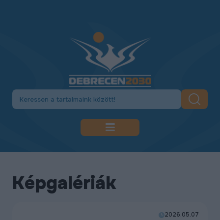
DEBRECEN 2030
GAZDASÁGFEJLESZTÉS
Képgalériák
KÖZLEKEDÉSFEJLESZTÉS
KULTÚRA
2026.05.07