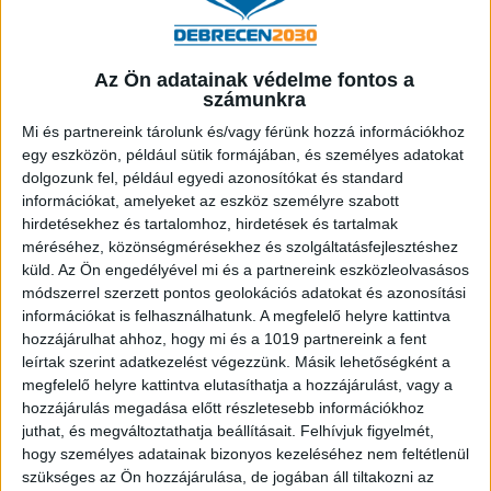
Bővebben
Az Ön adatainak védelme fontos a
számunkra
2026.04.10
Mi és partnereink tárolunk és/vagy férünk hozzá információkhoz
Ötezer gyermek fogászati ellátását
egy eszközön, például sütik formájában, és személyes adatokat
végzik ezentúl a most átadott debreceni
dolgozunk fel, például egyedi azonosítókat és standard
rendelőben
információkat, amelyeket az eszköz személyre szabott
hirdetésekhez és tartalomhoz, hirdetések és tartalmak
Bővebben
méréséhez, közönségmérésekhez és szolgáltatásfejlesztéshez
küld.
Az Ön engedélyével mi és a partnereink eszközleolvasásos
módszerrel szerzett pontos geolokációs adatokat és azonosítási
információkat is felhasználhatunk. A megfelelő helyre kattintva
2026.04.10
hozzájárulhat ahhoz, hogy mi és a 1019 partnereink a fent
Újabb debreceni épület születik újjá az
leírtak szerint adatkezelést végezzünk. Másik lehetőségként a
megfelelő helyre kattintva elutasíthatja a hozzájárulást, vagy a
Épített Örökség Felújítási Program
hozzájárulás megadása előtt részletesebb információkhoz
keretében
juthat, és megváltoztathatja beállításait.
Felhívjuk figyelmét,
hogy személyes adatainak bizonyos kezeléséhez nem feltétlenül
Bővebben
szükséges az Ön hozzájárulása, de jogában áll tiltakozni az