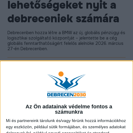
lehetőségeket nyit a
ÉLETMINŐSÉG
debreceniek számára
OKTATÁS
PROJEKTEK
Debrecenben hozza létre a BMW az új, globális pénzügyi és
logisztikai szolgáltató központját – jelentette be a cég
ÖSSZES PROJEKT
globális fenntarthatóságért felelős alelnöke 2026. március
27-én Debrecenben.
Az Ön adatainak védelme fontos a
számunkra
Mi és partnereink tárolunk és/vagy férünk hozzá információkhoz
egy eszközön, például sütik formájában, és személyes adatokat