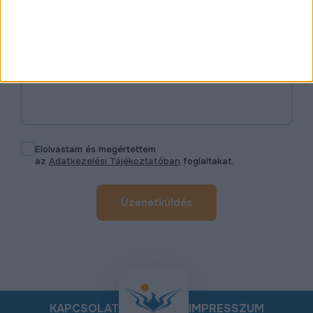
Üzenet
Elolvastam és megértettem
az
Adatkezelési Tájékoztatóban
foglaltakat.
Üzenetküldés
KAPCSOLAT
IMPRESSZUM