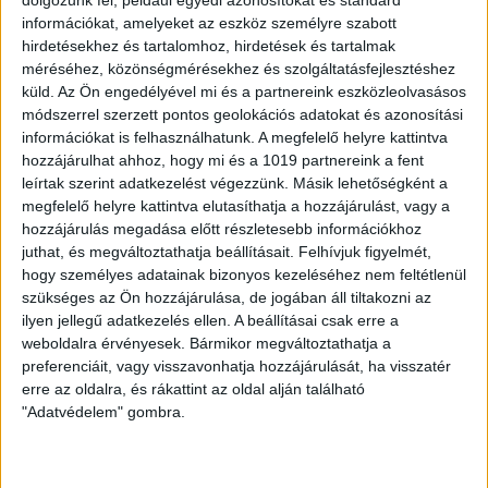
dolgozunk fel, például egyedi azonosítókat és standard
információkat, amelyeket az eszköz személyre szabott
hirdetésekhez és tartalomhoz, hirdetések és tartalmak
méréséhez, közönségmérésekhez és szolgáltatásfejlesztéshez
küld.
Az Ön engedélyével mi és a partnereink eszközleolvasásos
LEGFRISSEBB
LEGOLVASOTTABB
módszerrel szerzett pontos geolokációs adatokat és azonosítási
információkat is felhasználhatunk. A megfelelő helyre kattintva
hozzájárulhat ahhoz, hogy mi és a 1019 partnereink a fent
Útfelújítás kezdődött a Harsona
leírtak szerint adatkezelést végezzünk. Másik lehetőségként a
utcán, aszfaltot kap a Csuka utca
megfelelő helyre kattintva elutasíthatja a hozzájárulást, vagy a
hozzájárulás megadása előtt részletesebb információkhoz
Bővebben
2026.07.22
juthat, és megváltoztathatja beállításait.
Felhívjuk figyelmét,
hogy személyes adatainak bizonyos kezeléséhez nem feltétlenül
Befejeződött a Zöld utca második
szükséges az Ön hozzájárulása, de jogában áll tiltakozni az
ütemének nagyfelületű útfelújítása
ilyen jellegű adatkezelés ellen. A beállításai csak erre a
Bővebben
weboldalra érvényesek. Bármikor megváltoztathatja a
2026.07.15
preferenciáit, vagy visszavonhatja hozzájárulását, ha visszatér
VIDEÓK
erre az oldalra, és rákattint az oldal alján található
"Adatvédelem" gombra.