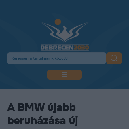
DEBRECEN 2030
GAZDASÁGFEJLESZTÉS
A BMW újabb
KÖZLEKEDÉSFEJLESZTÉS
beruházása új
KULTÚRA