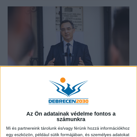
Papp László polgármester a 2026. május 27-én
rendezett eseményen felidézte, hogy néhány évvel
Az Ön adatainak védelme fontos a
ezelőtt a Szent Anna templom lépcsőjén állva – talán
számunkra
éppen Szent II. János Pál szobrának avatásakor –
Mi és partnereink tárolunk és/vagy férünk hozzá információkhoz
körülnézett, s megpihent a tekintete ezen a
egy eszközön, például sütik formájában, és személyes adatokat