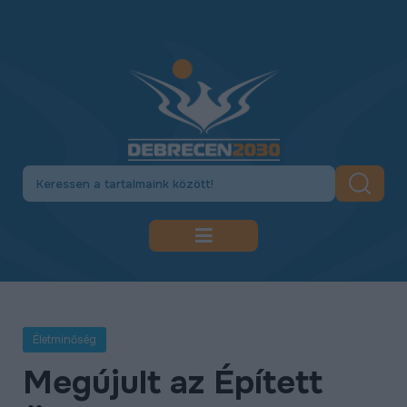
DEBRECEN 2030
GAZDASÁGFEJLESZTÉS
Életminőség
KÖZLEKEDÉSFEJLESZTÉS
Megújult az Épített
KULTÚRA