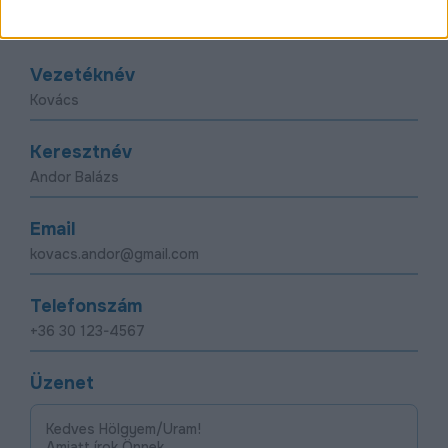
Kérdésed vagy észrevételed van?
Írj nekünk egy
üzenetet!
Vezetéknév
Keresztnév
Email
Telefonszám
Üzenet