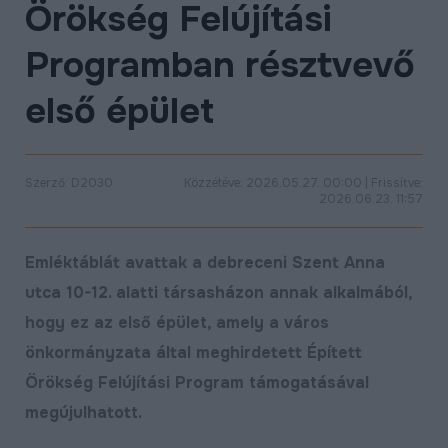
Örökség Felújítási
ÉLETMINŐSÉG
Programban résztvevő
OKTATÁS
PROJEKTEK
első épület
ÖSSZES PROJEKT
Szerző: D2030
Közzétéve: 2026.05.27. 00:00 | Frissítve:
2026.06.23. 11:57
Emléktáblát avattak a debreceni Szent Anna
utca 10-12. alatti társasházon annak alkalmából,
hogy ez az első épület, amely a város
önkormányzata által meghirdetett Épített
Örökség Felújítási Program támogatásával
megújulhatott.