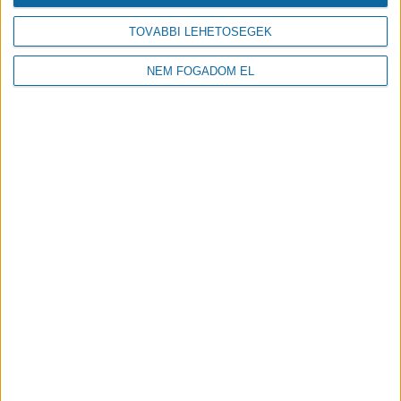
TOVÁBBI LEHETŐSÉGEK
LEGFRISSEBB
LEGOLVASOTTABB
NEM FOGADOM EL
Útfelújítás kezdődött a Harsona
utcán, aszfaltot kap a Csuka utca
Bővebben
2026.07.22
Befejeződött a Zöld utca második
ütemének nagyfelületű útfelújítása
Bővebben
2026.07.15
VIDEÓK