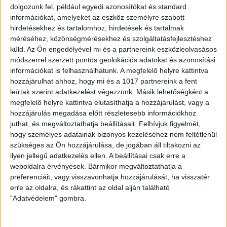
dolgozunk fel, például egyedi azonosítókat és standard
gyönyörű, 1926-1927-ben épült házon. Akkor
információkat, amelyeket az eszköz személyre szabott
gondolkodott el azon, miért is van az, hogy ez és az
hirdetésekhez és tartalomhoz, hirdetések és tartalmak
ehhez hasonló épületek nem kapnak esélyt arra, hogy
méréséhez, közönségmérésekhez és szolgáltatásfejlesztéshez
küld.
Az Ön engedélyével mi és a partnereink eszközleolvasásos
egy program segítse a felújításukat. Az is eszébe
módszerrel szerzett pontos geolokációs adatokat és azonosítási
jutott, hogy a város főépítésze, Gábor István már
információkat is felhasználhatunk. A megfelelő helyre kattintva
hozzájárulhat ahhoz, hogy mi és a 1017 partnereink a fent
esztendők óta javasolja, hogy az önkormányzat
leírtak szerint adatkezelést végezzünk. Másik lehetőségként a
hozzon létre a város költségvetésében egy olyan
megfelelő helyre kattintva elutasíthatja a hozzájárulást, vagy a
hozzájárulás megadása előtt részletesebb információkhoz
támogatási alapot, melynek támogatásával a régi,
juthat, és megváltoztathatja beállításait.
Felhívjuk figyelmét,
elöregedett, de városképi szempontból rendkívül
hogy személyes adatainak bizonyos kezeléséhez nem feltétlenül
jelentős társasházak lakóközösségei meg tudják
szükséges az Ön hozzájárulása, de jogában áll tiltakozni az
ilyen jellegű adatkezelés ellen. A beállításai csak erre a
valósítani épületeik felújítását. Ily módon értek hát
weboldalra érvényesek. Bármikor megváltoztathatja a
össze a gondolatok a Szent Anna utca 10-12. alatti,
preferenciáit, vagy visszavonhatja hozzájárulását, ha visszatér
erre az oldalra, és rákattint az oldal alján található
történelmi jelentőségű, emblematikus épület
"Adatvédelem" gombra.
felújítása szempontjából. A polgármester
hangsúlyozta: nagyon büszke arra, hogy