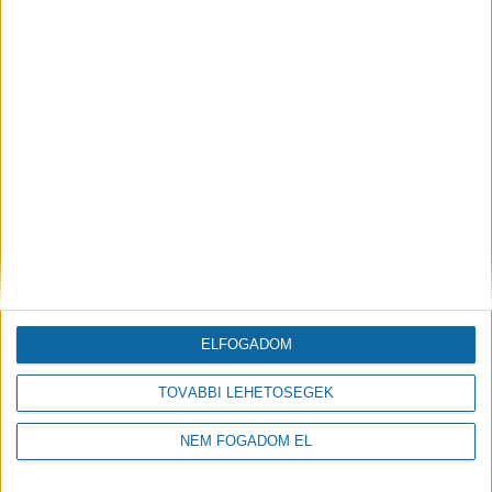
alternatív elkerülő lehetőséget biztosít a közlekedők
számára – ismertette. Hozzátette: nem biztos, hogy
mindig a legrövidebb út ma már a leggyorsabb
megközelítési lehetőség egy adott ponthoz, és
ebben a város óriási lépéseket tett előre az elmúlt
időszakban és tesz a következő időszakban is.
ELFOGADOM
TOVÁBBI LEHETŐSÉGEK
NEM FOGADOM EL