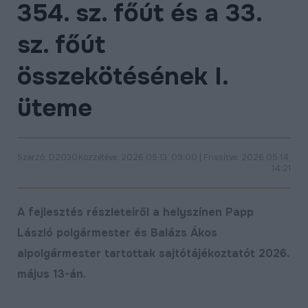
354. sz. főút és a 33.
ÉLETMINŐSÉG
sz. főút
OKTATÁS
PROJEKTEK
összekötésének I.
ÖSSZES PROJEKT
üteme
Szerző: D2030
Közzétéve: 2026.05.13. 09:00 | Frissítve: 2026.05.14.
14:21
A fejlesztés részleteiről a helyszínen Papp
László polgármester és Balázs Ákos
alpolgármester tartottak sajtótájékoztatót 2026.
május 13-án.