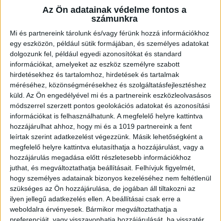
a kereskedelmi egységek mind-mind indokolttá teszik
Az Ön adatainak védelme fontos a
azt, hogy komoly beavatkozásokat hajtsanak végre.
számunkra
Mi és partnereink tárolunk és/vagy férünk hozzá információkhoz
– A város közlekedéspolitikájának egy fontos
egy eszközön, például sütik formájában, és személyes adatokat
törekvése, hogy a város meglévő úthálózatához
dolgozunk fel, például egyedi azonosítókat és standard
információkat, amelyeket az eszköz személyre szabott
képest olyan fejlesztéseket hajtsunk végre, amelyek
hirdetésekhez és tartalomhoz, hirdetések és tartalmak
alternatív közlekedési folyosókat jelentenek –
méréséhez, közönségmérésekhez és szolgáltatásfejlesztéshez
küld.
Az Ön engedélyével mi és a partnereink eszközleolvasásos
hangsúlyozta a polgármester. Megjegyezte, hogy a
módszerrel szerzett pontos geolokációs adatokat és azonosítási
statisztikai adatok szerint 2010 és 2025 között a
információkat is felhasználhatunk. A megfelelő helyre kattintva
magyarországi gépjármű állomány másfél millióval
hozzájárulhat ahhoz, hogy mi és a 1019 partnereink a fent
leírtak szerint adatkezelést végezzünk. Másik lehetőségként a
növekedett.
megfelelő helyre kattintva elutasíthatja a hozzájárulást, vagy a
hozzájárulás megadása előtt részletesebb információkhoz
– Debrecenben most már tíz éve megfelelő stratégia
juthat, és megváltoztathatja beállításait.
Felhívjuk figyelmét,
és koncepció mentén zajlanak a
hogy személyes adatainak bizonyos kezeléséhez nem feltétlenül
szükséges az Ön hozzájárulása, de jogában áll tiltakozni az
közlekedésfejlesztések. A városvezető felidézte,
ilyen jellegű adatkezelés ellen. A beállításai csak erre a
hogy a ’10-es évek végén a Füredi-Balmazújvárosi úti
weboldalra érvényesek. Bármikor megváltoztathatja a
preferenciáit, vagy visszavonhatja hozzájárulását, ha visszatér