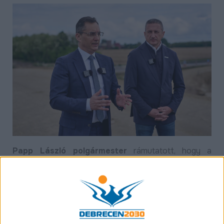
Papp László polgármester
rámutatott, hogy a
Domokos Márton út és a 354-es számú főút
kereszteződésében egy külön szintű csomópont
épül. Mint mondta, a város nyugati oldalán az
iparterületek, az egyetem innovációs parkja, valamint