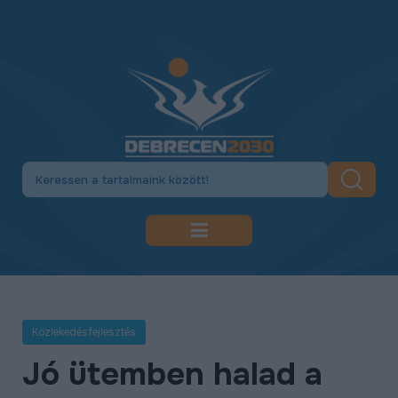
DEBRECEN 2030
GAZDASÁGFEJLESZTÉS
Közlekedésfejlesztés
KÖZLEKEDÉSFEJLESZTÉS
Jó ütemben halad a
KULTÚRA