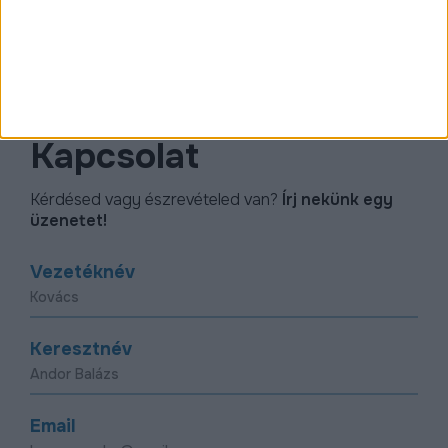
www.facebook.com/D2030
Kapcsolat
Kérdésed vagy észrevételed van?
Írj nekünk egy
üzenetet!
Vezetéknév
Keresztnév
Email