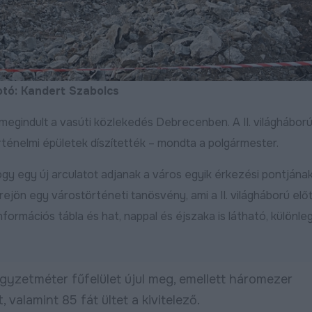
Bővebben
2025.03.07
2024.12.09
otó: Kandert Szabolcs
megindult a vasúti közlekedés Debrecenben. A II. világháború
rténelmi épületek díszítették – mondta a polgármester.
hogy egy új arculatot adjanak a város egyik érkezési pontjának
ejön egy várostörténeti tanösvény, ami a II. világháború előt
:
formációs tábla és hat, nappal és éjszaka is látható, különleg
Útfelújítás kezdődött a
Befejeződött a Zö
Harsona utcán, aszfaltot
második üteméne
kap a Csuka utca
nagyfelületű útfel
yzetméter fűfelület újul meg, emellett háromezer
ebben
Bővebben
2026.07.22
2026.07.15
valamint 85 fát ültet a kivitelező.