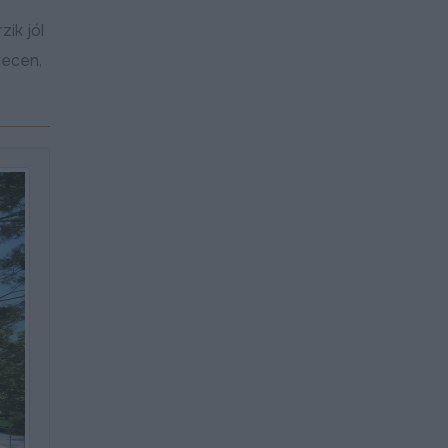
ik jól
recen,