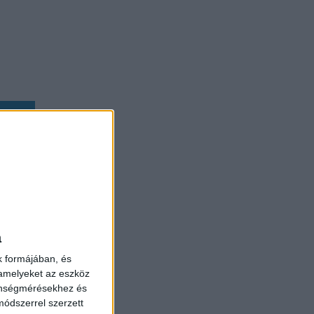
t nem
a
cél a
a
ön
k formájában, és
 amelyeket az eszköz
zönségmérésekhez és
ódszerrel szerzett