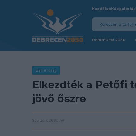
Kezdőlap
Képgalériák
DEBRECEN 2030
Életminőség
Elkezdték a Petőfi t
jövő őszre
Szerző: d2030.hu