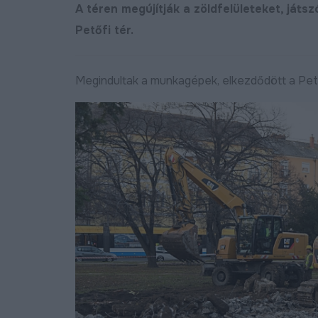
A téren megújítják a zöldfelületeket, játsz
Petőfi tér.
Megindultak a munkagépek, elkezdődött a Petőf
j bekötőutat kapott
Megújult a Barna utca
Nagymacs
Bőv
2024.11.07