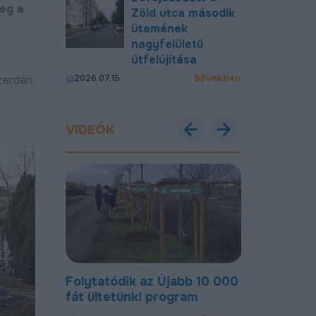
meg a
Zöld utca második
ütemének
nagyfelületű
útfelújítása
Bővebben
zerdán.
2026.07.15
VIDEÓK
abb 10 000
Most már új, aszfaltozott
Új bekötőut
gram
úton lehet közlekedni a
Nagymacs
Gohér és a Délibáb