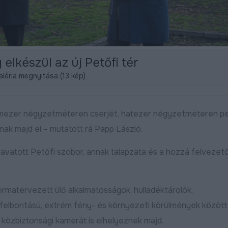
 elkészül az új Petőfi tér
aléria megnyitása (13 kép)
háromezer négyzetméteren cserjét, hatezer négyzetméteren p
nak majd el – mutatott rá Papp László.
elavatott Petőfi szobor, annak talapzata és a hozzá felvezet
rmatervezett ülő alkalmatosságok, hulladéktárolók,
 felbontású, extrém fény- és környezeti körülmények között 
t közbiztonsági kamerát is elhelyeznek majd.