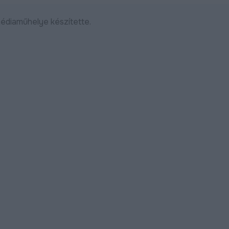
édiaműhelye készítette.
Robbanásszerűen bővül a
Szijjártó Péter: 
debreceni gazdaság: indul a
mára a magyar g
KKV Park második üteme,
vidéki fellegvára
50 százalékkal nőtt az ipari
2026.04.08
termelés
ebben
Bővebben
2026.04.09