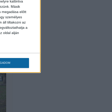
elyre kattintva
ezzünk. Másik
ás megadása előtt
hogy személyes
áll tiltakozni az
egváltoztathatja a
z oldal alján
OGADOM