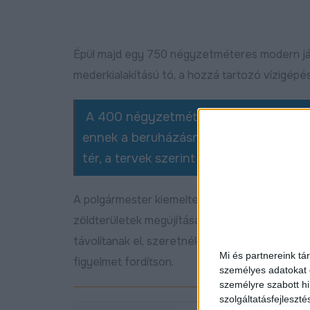
Épül majd egy 750 négyzetméteres modern já
mederkialakítású tó, a hozzá tartozó vízigépés
A 400 négyzetméteres tó partján kialak
ennek a beruházásnak a részeként építik
tér, a tervek szerint a pavilon is felépül.
A polgármester kiemelte, azt szeretnék, ha min
zöldterületek megújítása: az egész park zöldt
távolítanak el, szeretnék ugyanis megőrizni a z
Mi és partnereink tá
figyelmet fordítson.
személyes adatokat d
személyre szabott h
szolgáltatásfejleszté