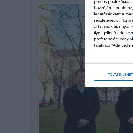
pontos geolokációs a
hozzájárulhat ahhoz,
lehetőségként a megf
részletesebb informác
adatainak bizonyos k
ilyen jellegű adatke
preferenciáit, vagy v
található "Adatvéde
TOVÁBBI LEHE