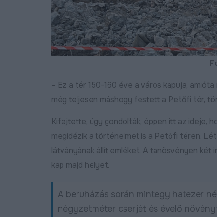
Bővebben
2024.11.15
F
– Ez a tér 150-160 éve a város kapuja, amióta 
égysávosítás, északi
lkerülő, DKV-menetrend,
még teljesen máshogy festett a Petőfi tér, tö
z utak állapota és ötletláda:
akossági fórumot tartottak
Kifejtette, úgy gondolták, éppen itt az ideje, 
ózsán
megidézik a történelmet is a Petőfi téren. Létr
Bővebben
2026.06.11
Egyik út váltja a másikat
látványának állít emléket. A tanösvényen két in
betonbiztosan halad
kap majd helyet.
Debrecen fejlesztési
programja
A beruházás során mintegy hatezer nég
Bőv
2026.06.01
négyzetméter cserjét és évelő növényt, 