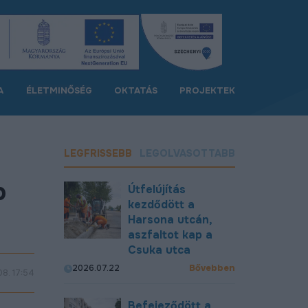
A
ÉLETMINŐSÉG
OKTATÁS
PROJEKTEK
LEGFRISSEBB
LEGOLVASOTTABB
p
Útfelújítás
kezdődött a
Harsona utcán,
aszfaltot kap a
Csuka utca
Bővebben
2026.07.22
08. 17:54
Befejeződött a