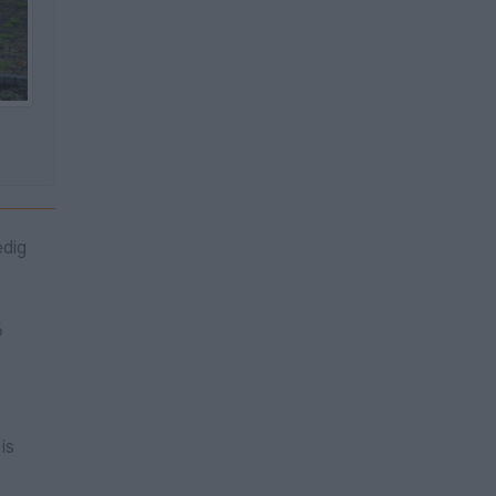
edig
ő
is