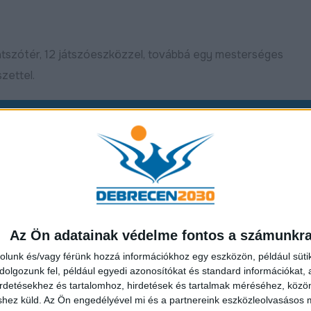
tszótér, 12 játszóeszközzel, továbbá egy mesterséges
zettel.
ítanak egy teraszt, kiszolgáló pavilonnal. A pavilon
 meg, külön közbeszerzést írnak ki, de mire elkészül 
dig lenne élet és nyüzsgés a Petőfi téren, de az elsődleges 
erületi rekonstrukción megy keresztül. Csupán egy-két fát
Az Ön adatainak védelme fontos a számunkr
öld értékeket, ezért arra kérték a kivitelezőt, hogy erre kül
rolunk és/vagy férünk hozzá információkhoz egy eszközön, például süti
olgozunk fel, például egyedi azonosítókat és standard információkat,
irdetésekhez és tartalomhoz, hirdetések és tartalmak méréséhez, kö
shez küld.
Az Ön engedélyével mi és a partnereink eszközleolvasásos m