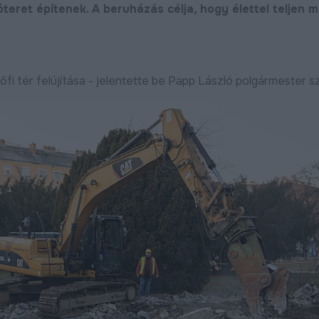
óteret építenek. A beruházás célja, hogy élettel teljen 
i tér felújítása - jelentette be Papp László polgármester s
Új utat építenek Debreceni
Folytatódik az Új
déli városrészében
fát ültetünk! pro
ebben