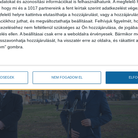
datokat és azonosítási információkat is felhasználhatunk. A megfelelő h
 hogy mi és a 1017 partnereink a fent leírtak szerint adatkezelést vég
elelő helyre kattintva elutasíthatja a hozzájárulást, vagy a hozzájárul
iókhoz juthat, és megváltoztathatja beállításait.
Felhívjuk figyelmét, 
ezeléséhez nem feltétlenül szükséges az Ön hozzájárulása, de jogában 
zelés ellen. A beállításai csak erre a weboldalra érvényesek. Bármikor m
isszavonhatja hozzájárulását, ha visszatér erre az oldalra, és rákattint a
lem" gombra.
TŐSÉGEK
NEM FOGADOM EL
ELF