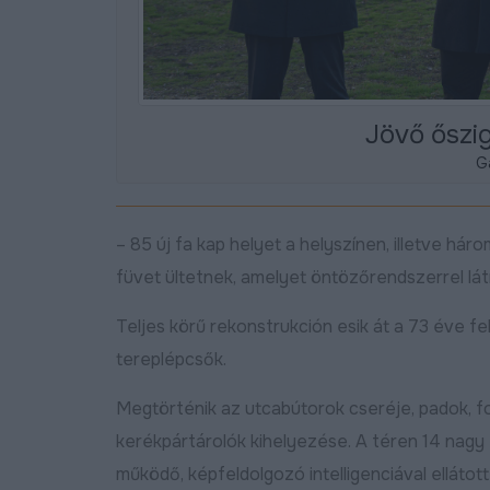
Jövő őszig
G
– 85 új fa kap helyet a helyszínen, illetve 
füvet ültetnek, amelyet öntözőrendszerrel lát
Teljes körű rekonstrukción esik át a 73 éve f
tereplépcsők.
Megtörténik az utcabútorok cseréje, padok, fo
kerékpártárolók kihelyezése. A téren 14 nagy
működő, képfeldolgozó intelligenciával ellátot