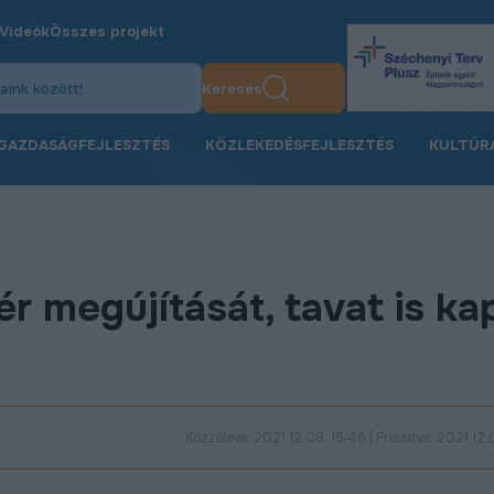
Videók
Összes projekt
Keresés
GAZDASÁGFEJLESZTÉS
KÖZLEKEDÉSFEJLESZTÉS
KULTÚR
ér megújítását, tavat is ka
Közzétéve: 2021.12.08. 15:46 | Frissítve: 2021.12.