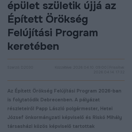
épület születik újjá az
ÉLETMINŐSÉG
Épített Örökség
OKTATÁS
PROJEKTEK
Felújítási Program
ÖSSZES PROJEKT
keretében
Szerző: D2030
Közzétéve: 2026.04.10. 09:00 | Frissítve:
2026.04.14. 17:32
Az Épített Örökség Felújítási Program 2026-ban
is folytatódik Debrecenben. A pályázat
részleteiről Papp László polgármester, Hetei
József önkormányzati képviselő és Riskó Mihály
társasházi közös képviselő tartottak