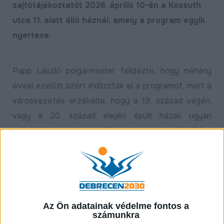
sajtótájékoztatót 2026. április 10-én a Kossuth
utca 11. alatt álló háznál, amely a program egyik
nyertese.
Papp László polgármester felidézte, hogy néhány
évvel ezelőtt azért indították el a programot, mert a
városvezetés érzékelte, hogy a 19. század végén,
vagy a 20. század elején épült házak ugyan
gyönyörűek, de elöregedett struktúrákkal,
gépészettel, homlokzattal és tetőszerkezettel
rendelkeznek, a felújításuk viszont nagy terhet róna a
lakóközösségre, a korszerűsítést pedig
önkormányzati segítség nélkül szinte lehetetlen
megvalósítani.
Az Ön adatainak védelme fontos a
számunkra