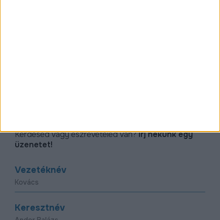
Kövessen minket!
www.facebook.com/D2030
Kapcsolat
Kérdésed vagy észrevételed van?
Írj nekünk egy
üzenetet!
Vezetéknév
Keresztnév