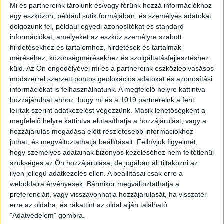
Mi és partnereink tárolunk és/vagy férünk hozzá információkhoz
egy eszközön, például sütik formájában, és személyes adatokat
dolgozunk fel, például egyedi azonosítókat és standard
információkat, amelyeket az eszköz személyre szabott
hirdetésekhez és tartalomhoz, hirdetések és tartalmak
méréséhez, közönségmérésekhez és szolgáltatásfejlesztéshez
küld.
Az Ön engedélyével mi és a partnereink eszközleolvasásos
módszerrel szerzett pontos geolokációs adatokat és azonosítási
információkat is felhasználhatunk. A megfelelő helyre kattintva
hozzájárulhat ahhoz, hogy mi és a 1019 partnereink a fent
leírtak szerint adatkezelést végezzünk. Másik lehetőségként a
megfelelő helyre kattintva elutasíthatja a hozzájárulást, vagy a
hozzájárulás megadása előtt részletesebb információkhoz
– Ez a felismerés hívta életre az épített örökség
juthat, és megváltoztathatja beállításait.
Felhívjuk figyelmét,
védelmét szolgáló programunkat, amelynek
hogy személyes adatainak bizonyos kezeléséhez nem feltétlenül
szükséges az Ön hozzájárulása, de jogában áll tiltakozni az
köszönhetően már gyönyörű épületek újulhattak meg
ilyen jellegű adatkezelés ellen. A beállításai csak erre a
az elmúlt két évben a városközpontban – emelte ki.
weboldalra érvényesek. Bármikor megváltoztathatja a
preferenciáit, vagy visszavonhatja hozzájárulását, ha visszatér
Mint mondta, a Batthyány-Szent Anna utca sarkán
erre az oldalra, és rákattint az oldal alján található
lévő társasház pont az építésének 100. évfordulóján
"Adatvédelem" gombra.