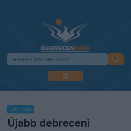
DEBRECEN 2030
GAZDASÁGFEJLESZTÉS
Életminőség
KÖZLEKEDÉSFEJLESZTÉS
Újabb debreceni
KULTÚRA