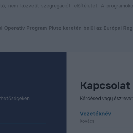
tő, nem közvetít szegregációt, előítéletet. A programok
ési Operatív Program Plusz keretén belül az Európai Reg
Kapcsolat
érhetőségeken.
Kérdésed vagy észrevét
Vezetéknév