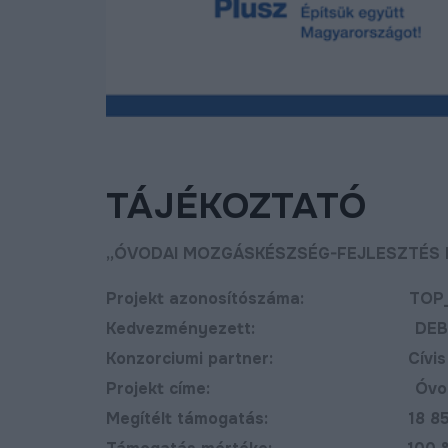
TÁJÉKOZTATÓ
„ÓVODAI MOZGÁSKÉSZSÉG-FEJLESZTÉS
Projekt azonosítószáma: TOP_PLU
Kedvezményezett: DEBRECEN 
Konzorciumi partner: Cívis Mult
Projekt címe: Óvodai mozgás
ost már új, aszfaltozott
Új bekötőutat kapott
Megítélt támogatás: 18 854 
ton lehet közlekedni a
Nagymacs
ohér és a Délibáb