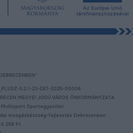
 DEBRECENBEN”
SZ-3.2.1-23-DE1-2025-00006
MEGYEI JOGÚ VÁROS ÖNKORMÁNYZATA
isport Sportegyesület
készség-fejlesztés Debrecenben
Megújult a Barna utca
Új utat építenek 
256 Ft
déli városrészéb
Bővebben
2024.11.07