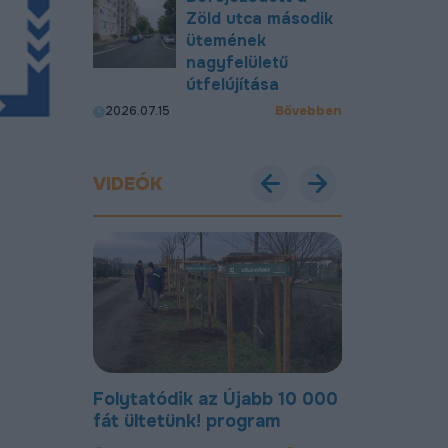
Zöld utca második
ütemének
nagyfelületű
útfelújítása
Bővebben
2026.07.15
VIDEÓK
Debreceni
Folytatódik az Újabb 10 000
Most már új
en
fát ültetünk! program
úton lehet 
Gohér és a 