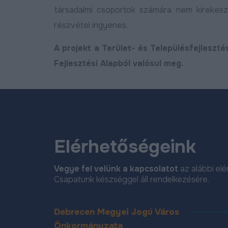
társadalmi csoportok számára nem kirekesz
részvétel ingyenes.
A projekt a Terület- és Településfejleszt
Fejlesztési Alapból valósul meg.
Elérhetőségeink
Vegye fel velünk a kapcsolatot
az alábbi el
Csapatunk készséggel áll rendelkezésére.
Debrecen Megyei Jogú Város
Önkormányzata