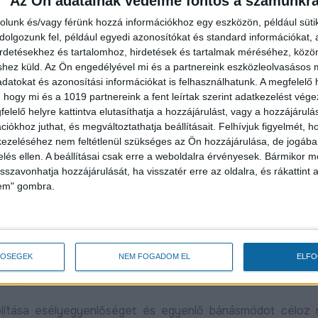
Az Ön adatainak védelme fontos a számunkr
et
. A konzorciumi partner bevonása biztosítja a projekt ke
rolunk és/vagy férünk hozzá információkhoz egy eszközön, például süti
és megvalósítását.
olgozunk fel, például egyedi azonosítókat és standard információkat,
irdetésekhez és tartalomhoz, hirdetések és tartalmak méréséhez, kö
keretében célul tűzte ki a cross-training mozgásforma ala
shez küld.
Az Ön engedélyével mi és a partnereink eszközleolvasásos m
datokat és azonosítási információkat is felhasználhatunk. A megfelelő h
 éves korosztály áll. Ebben az életkorban kiemelt jelent
 hogy mi és a 1019 partnereink a fent leírtak szerint adatkezelést vég
a és a mozgásban gazdag mindennapok elősegítése. A fej
elelő helyre kattintva elutasíthatja a hozzájárulást, vagy a hozzájárul
iókhoz juthat, és megváltoztathatja beállításait.
Felhívjuk figyelmét, 
sformákat egészítik ki a cross-training módszertanára
ezeléséhez nem feltétlenül szükséges az Ön hozzájárulása, de jogában 
ik a gyermekek mozgásfejlődését, és hozzájárulnak az egé
zelés ellen. A beállításai csak erre a weboldalra érvényesek. Bármikor m
isszavonhatja hozzájárulását, ha visszatér erre az oldalra, és rákattint a
lem" gombra.
z EDC
Új gépjárműtároló
Robbanásszerűen 
éssel rendelkező szakemberek fitness elemek alkalmaz
csarnokkal bővült a Déli
debreceni gazdasá
ét
Gazdasági Övezet,
KKV Park második
ág fejleszti a legsokoldalúbban a gyerekek fizikai és s
folytatódik a KKV Park-
50 százalékkal nőt
ességek kialakulását, a későbbi sportágválasztást.
ebben
program Debrecenben
termelés
TŐSÉGEK
NEM FOGADOM EL
ELF
s mozgáskoordináció népszerűsítéséhez az óvodákban.
Bővebben
2026.03.31
2026.04.09
lítása esélyegyenlőséget és egyenlő bánásmódot céloz 