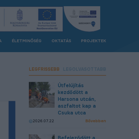
A
ÉLETMINŐSÉG
OKTATÁS
PROJEKTEK
LEGFRISSEBB
LEGOLVASOTTABB
Útfelújítás
kezdődött a
Harsona utcán,
aszfaltot kap a
Csuka utca
Bővebben
2026.07.22
Befejeződött a