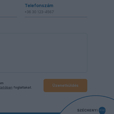
Telefonszám
tem
Üzenetküldés
ztatóban
foglaltakat.