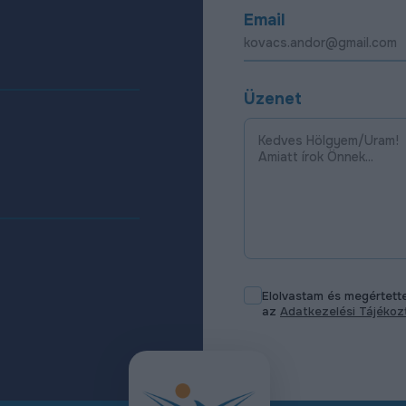
Email
Üzenet
Elolvastam és megértet
az
Adatkezelési Tájéko