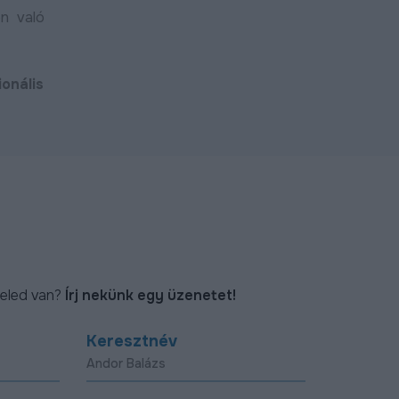
on való
ionális
eled van?
Írj nekünk egy üzenetet!
Keresztnév