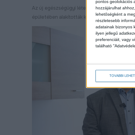
pontos geolokációs a
Az új egészségügyi létesítményt a DSZC Bet
hozzájárulhat ahhoz,
lehetőségként a megf
épületében alakították ki.
részletesebb informác
adatainak bizonyos k
ilyen jellegű adatke
preferenciáit, vagy v
található "Adatvéde
TOVÁBBI LEHE