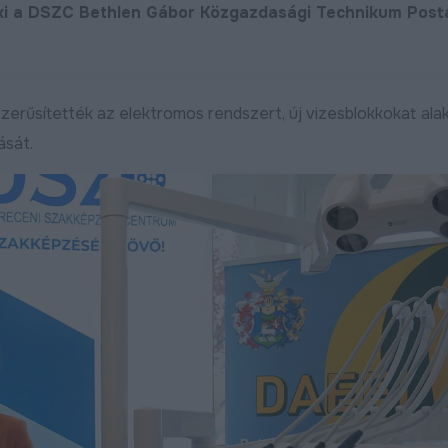
 ki a DSZC Bethlen Gábor Közgazdasági Technikum Post
erűsítették az elektromos rendszert, új vizesblokkokat alak
ását.
Új utat építenek Debreceni
Folytatódik az Új
déli városrészében
fát ültetünk! pro
ebben