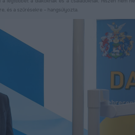
i a legtöbbet a diákoknak és a családoknak. Hiszen nem nek
re, és a szűrésekre – hangsúlyozta.
Robbanásszerűen bővül a
Szijjártó Péter: 
debreceni gazdaság: indul a
mára a magyar g
KKV Park második üteme,
vidéki fellegvára
50 százalékkal nőtt az ipari
2026.04.08
termelés
ebben
Bővebben
2026.04.09