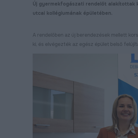
Új gyermekfogászati rendelőt alakítottak
utcai kollégiumának épületében.
A rendelőben az új berendezések mellett korsz
ki, és elvégezték az egész épület belső felújít
j bekötőutat kapott
Megújult a Barna utca
Nagymacs
Bőv
2024.11.07