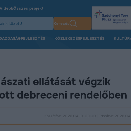
Videók
Összes projekt
Keresés
GAZDASÁGFEJLESZTÉS
KÖZLEKEDÉSFEJLESZTÉS
KULTÚR
szati ellátását végzik
dott debreceni rendelőben
Közzétéve: 2026.04.10. 09:00 | Frissítve: 2026.04.