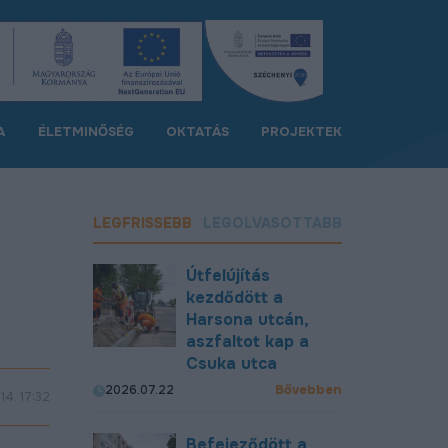
A
ÉLETMINŐSÉG
OKTATÁS
PROJEKTEK
LEGFRISSEBB
LEGOLVASOTTABB
Útfelújítás
kezdődött a
Harsona utcán,
aszfaltot kap a
Csuka utca
Bővebben
2026.07.22
14. 17:32
Befejeződött a