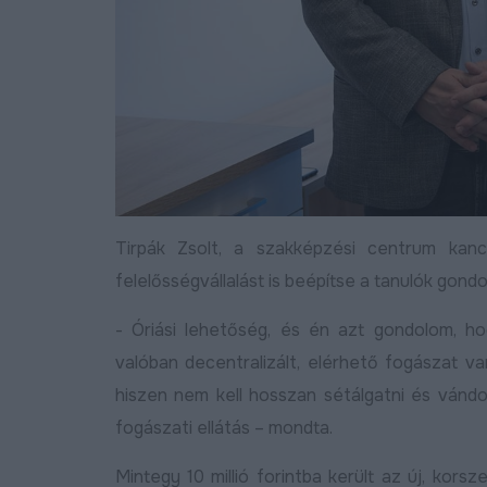
Tirpák Zsolt, a szakképzési centrum kance
felelősségvállalást is beépítse a tanulók gond
- Óriási lehetőség, és én azt gondolom, h
valóban decentralizált, elérhető fogászat v
hiszen nem kell hosszan sétálgatni és vándo
fogászati ellátás – mondta.
Mintegy 10 millió forintba került az új, kor