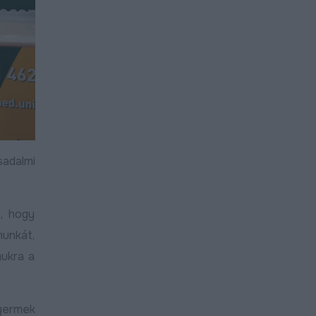
adalmi
, hogy
munkát,
mukra a
gyermek