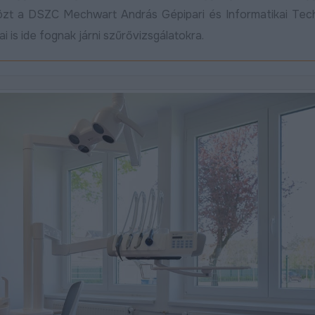
közt a DSZC Mechwart András Gépipari és Informatikai Tec
ai is ide fognak járni szűrővizsgálatokra.