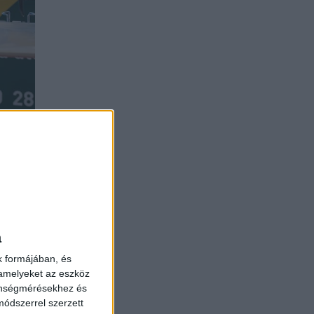
saba, a
re nagy
háromra
a
gromlás
, a sok
k formájában, és
 amelyeket az eszköz
sszfog-
zönségmérésekhez és
ódszerrel szerzett