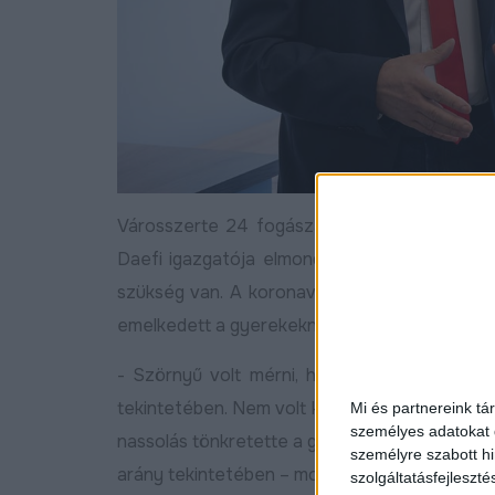
Városszerte 24 fogászati körzet gondoskodi
Daefi igazgatója elmondta: Debrecen folyama
szükség van. A koronavírus-járvány idején a
emelkedett a gyerekeknél.
- Szörnyű volt mérni, hogy az otthon töltöt
tekintetében. Nem volt kontroll, nem volt félé
Mi és partnereink tá
személyes adatokat d
nassolás tönkretette a gyerkek fogait. Most 
személyre szabott h
arány tekintetében – mondta Papp Csaba.
szolgáltatásfejleszté