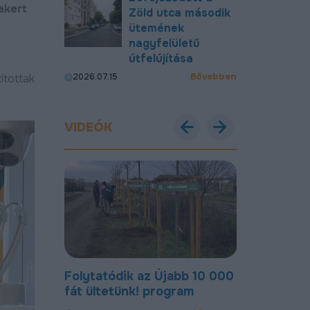
akert
Zöld utca második
ütemének
nagyfelületű
útfelújítása
Bővebben
ítottak
2026.07.15
VIDEÓK
abb 10 000
Most már új, aszfaltozott
Új bekötőut
gram
úton lehet közlekedni a
Nagymacs
Gohér és a Délibáb