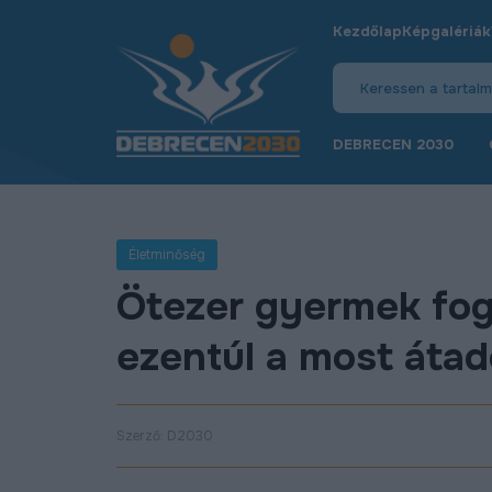
Kezdőlap
Képgalériák
DEBRECEN 2030
Életminőség
Ötezer gyermek fogá
ezentúl a most áta
Szerző: D2030