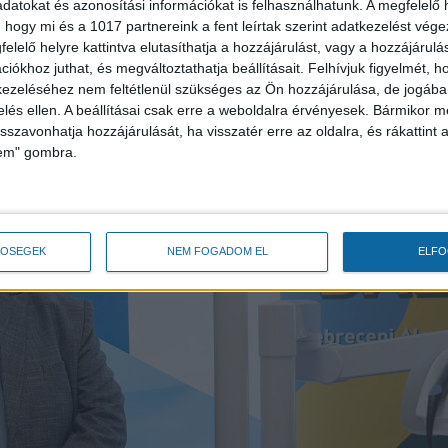
datokat és azonosítási információkat is felhasználhatunk. A megfelelő h
hlen Gábor Közgazdasági Technikum Postakert utcai kollég
 hogy mi és a 1017 partnereink a fent leírtak szerint adatkezelést vég
elelő helyre kattintva elutasíthatja a hozzájárulást, vagy a hozzájárul
iókhoz juthat, és megváltoztathatja beállításait.
Felhívjuk figyelmét, 
ezeléséhez nem feltétlenül szükséges az Ön hozzájárulása, de jogában 
zelés ellen. A beállításai csak erre a weboldalra érvényesek. Bármikor m
isszavonhatja hozzájárulását, ha visszatér erre az oldalra, és rákattint a
lem" gombra.
TŐSÉGEK
NEM FOGADOM EL
ELF