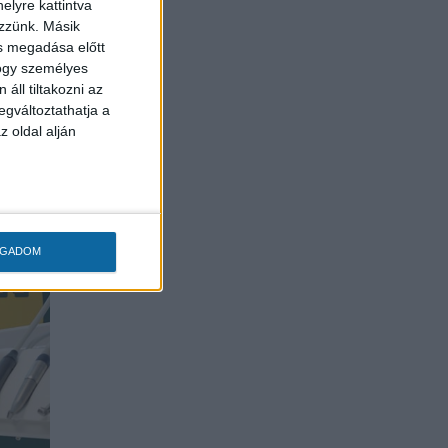
elyre kattintva
iumának
ezzünk. Másik
ás megadása előtt
hogy személyes
áll tiltakozni az
egváltoztathatja a
z oldal alján
OGADOM