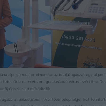
Bővebben
2025.03.07
2024.12.09
:
Diána alpolgármester elmondta: az iskolafogászat egy olyan f
tétel, Debrecen viszont gondoskodó város, ezért itt a De
Útfelújítás kezdődött a
Befejeződött a Zö
Harsona utcán, aszfaltot
második üteméne
aefi) égisze alatt működtetik.
kap a Csuka utca
nagyfelületű útfel
ebben
 drágább a működtetés, mivel több telephelyet kell fenntart
Bővebben
2026.07.22
2026.07.15