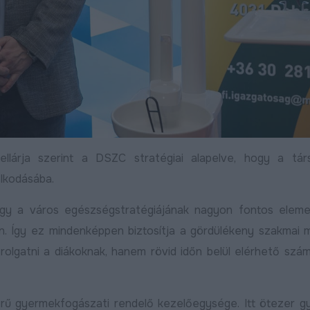
llárja szerint a DSZC stratégiai alapelve, hogy a társ
olkodásába.
ogy a város egészségstratégiájának nagyon fontos eleme
an. Így ez mindenképpen biztosítja a gördülékeny szakmai 
rolgatni a diákoknak, hanem rövid időn belül elérhető szá
szerű gyermekfogászati rendelő kezelőegysége. Itt ötezer 