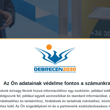
k mintegy 42 ezer gyermek fogászati ellátásáról. Papp C
tosan biztosítja a fedezetet a fogászati ellátáshoz, ami
z azelőtti évben mért, egy alatti rosszfog-arány csaknem 
Az Ön adatainak védelme fontos a számunkr
t idő, az a több mint egy-másfél év mennyit jelentett fo
vente szűrés, és nem volt visszaigazolás. Az otthoni étkezés
rolunk és/vagy férünk hozzá információkhoz egy eszközön, például süti
olgozunk fel, például egyedi azonosítókat és standard információkat,
viszont nagyon büszke vagyok, mert közelítjük az egyet a ro
irdetésekhez és tartalomhoz, hirdetések és tartalmak méréséhez, kö
shez küld.
Az Ön engedélyével mi és a partnereink eszközleolvasásos m