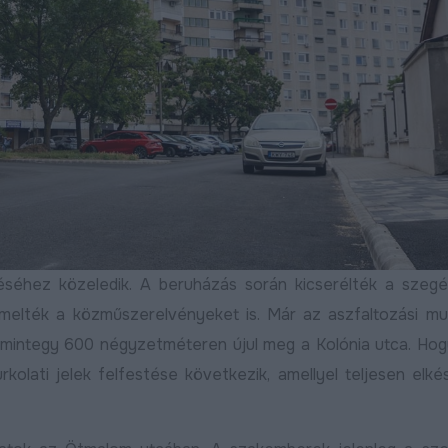
Bővebben
2025.03.07
2024.12.09
zéséhez közeledik. A beruházás során kicserélték a szegé
at:
emelték a közműszerelvényeket is. Már az aszfaltozási m
 mintegy 600 négyzetméteren újul meg a Kolónia utca. Ho
Útfelújítás kezdődött a
Befejeződött a 
Harsona utcán, aszfaltot
második ütemén
rkolati jelek felfestése következik, amellyel teljesen elké
kap a Csuka utca
nagyfelületű útfe
ővebben
Bővebben
2026.07.22
2026.07.15