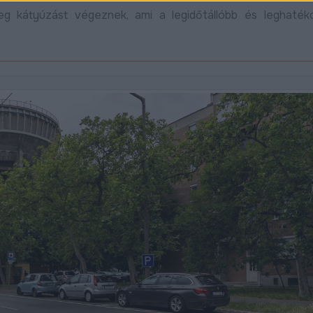
eg kátyúzást végeznek, ami a legidőtállóbb és leghaték