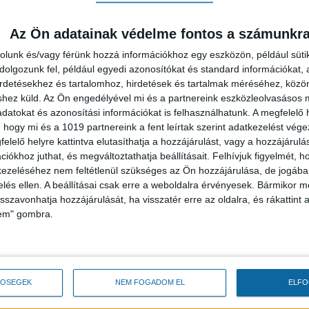
Az Ön adatainak védelme fontos a számunkr
rolunk és/vagy férünk hozzá információkhoz egy eszközön, például süti
olgozunk fel, például egyedi azonosítókat és standard információkat,
irdetésekhez és tartalomhoz, hirdetések és tartalmak méréséhez, kö
shez küld.
Az Ön engedélyével mi és a partnereink eszközleolvasásos m
datokat és azonosítási információkat is felhasználhatunk. A megfelelő h
 hogy mi és a 1019 partnereink a fent leírtak szerint adatkezelést vég
elelő helyre kattintva elutasíthatja a hozzájárulást, vagy a hozzájárul
s zajlik a városban. A Halastó utcában már a térkőburkolatot
iókhoz juthat, és megváltoztathatja beállításait.
Felhívjuk figyelmét, 
edig befejeződött az útépítés.
ezeléséhez nem feltétlenül szükséges az Ön hozzájárulása, de jogában 
zelés ellen. A beállításai csak erre a weboldalra érvényesek. Bármikor m
rd forintot fordít nagyfelületű útfelújításokra és útépítésekr
isszavonhatja hozzájárulását, ha visszatér erre az oldalra, és rákattint a
lem" gombra.
ak egy részén nagyfelületű útfelújításra, továbbá 8 olyan 
urkolat, ott pedig útépítésre kerül sor. A nagyfelületű aszfal
járásnak köszönhetően igen jól halad a kivitelező ezek
ta Gábor Zsombor, a polgármesteri hivatal városüzemel
TŐSÉGEK
NEM FOGADOM EL
ELF
ális útfelújítások egész évben ütemezetten zajlanak. A 