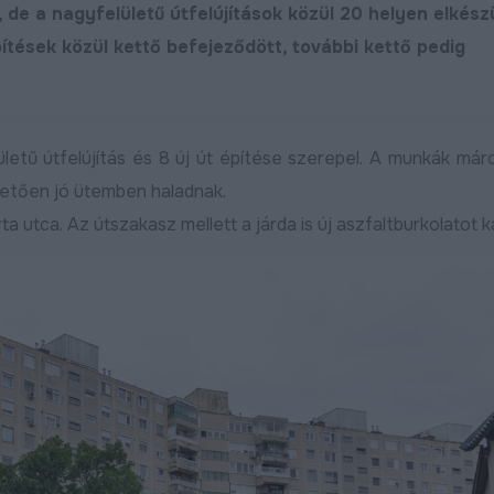
 de a nagyfelületű útfelújítások közül 20 helyen elkész
tépítések közül kettő befejeződött, további kettő pedig
ületű útfelújítás és 8 új út építése szerepel. A munkák már
etően jó ütemben haladnak.
utca. Az útszakasz mellett a járda is új aszfaltburkolatot k
Új utat építenek Debreceni
Folytatódik az Új
déli városrészében
fát ültetünk! pro
vebben