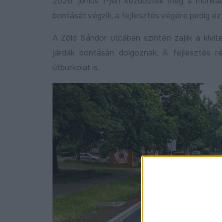
2026. június 1-jén kezdődtek meg a munká
bontását végzik, a fejlesztés végére pedig ez 
A Zöld Sándor utcában szintén zajlik a kivit
járdák bontásán dolgoznak. A fejlesztés ré
útburkolat is.
Új programmal segíti az EDC
Új gépjárműtároló
Debrecen a helyi kkv-
csarnokkal bővült a Dé
szektor külpiacra lépését
Gazdasági Övezet,
folytatódik a KKV Par
Bővebben
2026.04.01
program Debrecenbe
2026.03.31