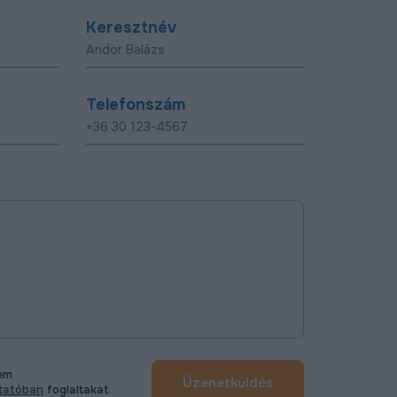
Keresztnév
Telefonszám
tem
Üzenetküldés
ztatóban
foglaltakat.