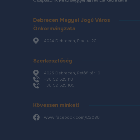
Csapatunk készséggel áll rendelkezésére.
Debrecen Megyei Jogú Város
Önkormányzata
4024 Debrecen, Piac u. 20.
Szerkesztőség
4025 Debrecen, Petőfi tér 10.
+36 52 525 110
+36 52 525 105
Kövessen minket!
www.facebook.com/D2030