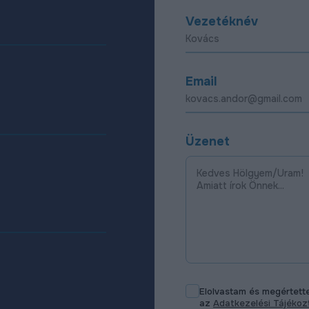
Vezetéknév
Email
Üzenet
Elolvastam és megértet
az
Adatkezelési Tájéko