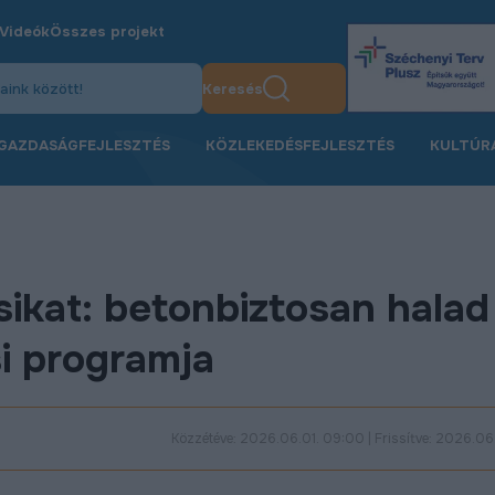
Videók
Összes projekt
Keresés
GAZDASÁGFEJLESZTÉS
KÖZLEKEDÉSFEJLESZTÉS
KULTÚR
sikat: betonbiztosan halad
i programja
Közzétéve: 2026.06.01. 09:00 | Frissítve: 2026.06.