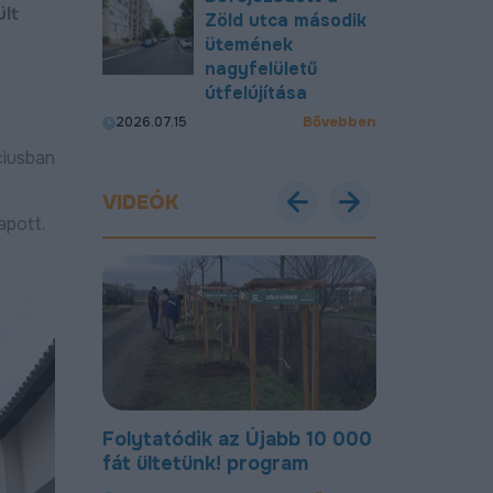
ült
Zöld utca második
ütemének
nagyfelületű
útfelújítása
Bővebben
2026.07.15
ciusban
VIDEÓK
apott.
abb 10 000
Most már új, aszfaltozott
Új bekötőut
gram
úton lehet közlekedni a
Nagymacs
Gohér és a Délibáb