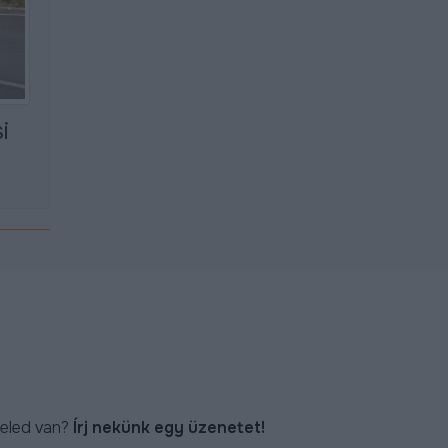
i
eled van?
Írj nekünk egy üzenetet!