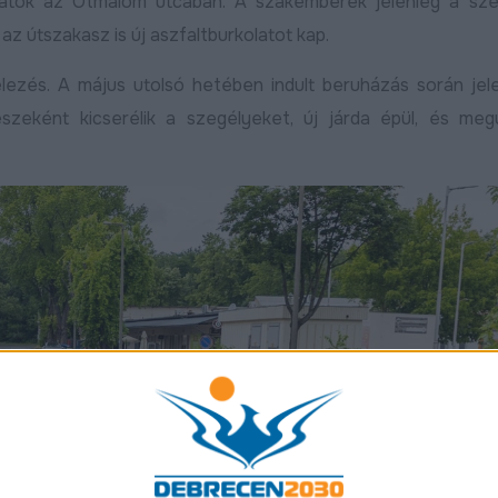
latok az Ötmalom utcában. A szakemberek jelenleg a sze
az útszakasz is új aszfaltburkolatot kap.
elezés. A május utolsó hetében indult beruházás során jel
szeként kicserélik a szegélyeket, új járda épül, és meg
Robbanásszerűen bővül a
Szijjártó Péter
li
debreceni gazdaság: indul a
mára a magyar 
KKV Park második üteme,
vidéki fellegvár
k-
50 százalékkal nőtt az ipari
2026.04.08
n
termelés
Bővebben
Bővebben
2026.04.09