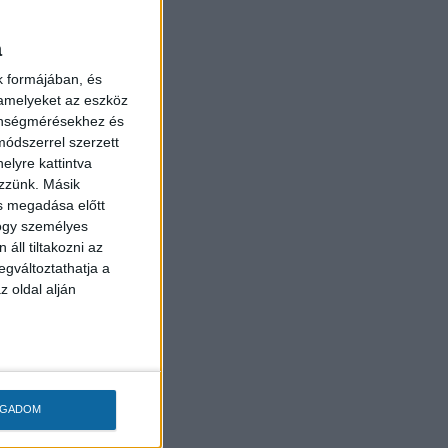
a
k formájában, és
 amelyeket az eszköz
zönségmérésekhez és
ódszerrel szerzett
elyre kattintva
ezzünk. Másik
ás megadása előtt
 rakják
hogy személyes
áll tiltakozni az
egváltoztathatja a
e.
z oldal alján
utcában
tozások
nek az
tetési
OGADOM
kedvező