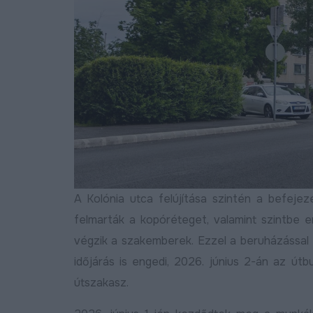
Bővebben
2024.11.15
Négysávosítás, északi
elkerülő, DKV-menetrend,
az utak állapota és ötletláda:
lakossági fórumot tartottak
Józsán
A Kolónia utca felújítása szintén a befeje
Bővebben
2026.06.11
Egyik út váltja a másik
felmarták a kopóréteget, valamint szintbe 
betonbiztosan halad
végzik a szakemberek. Ezzel a beruházással
Debrecen fejlesztési
időjárás is engedi, 2026. június 2-án az útbu
programja
n
útszakasz.
B
2026.06.01