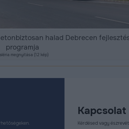
 betonbiztosan halad Debrecen fejlesztés
programja
léria megnyitása (12 kép)
Kapcsolat
érhetőségeken.
Kérdésed vagy észrevét