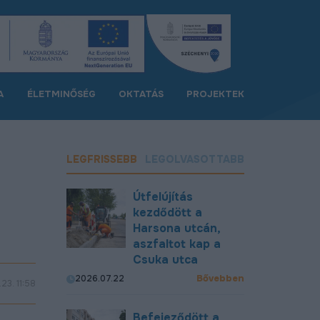
A
ÉLETMINŐSÉG
OKTATÁS
PROJEKTEK
LEGFRISSEBB
LEGOLVASOTTABB
Útfelújítás
kezdődött a
Harsona utcán,
aszfaltot kap a
Csuka utca
Bővebben
2026.07.22
23. 11:58
Befejeződött a