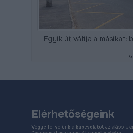
Egyik út váltja a másikat:
Ga
Elérhetőségeink
Vegye fel velünk a kapcsolatot
az alábbi el