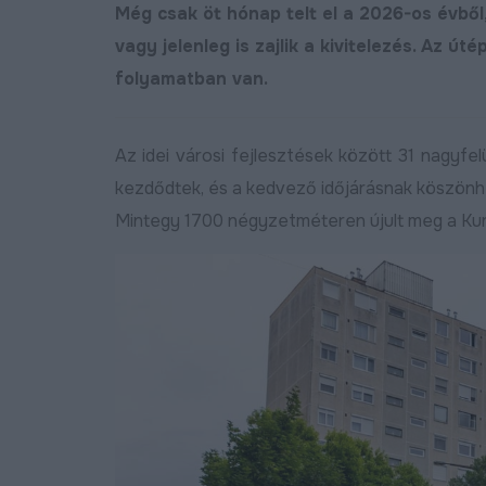
Még csak öt hónap telt el a 2026-os évből,
vagy jelenleg is zajlik a kivitelezés. Az ú
folyamatban van.
Az idei városi fejlesztések között 31 nagyfel
kezdődtek, és a kedvező időjárásnak köszönh
Mintegy 1700 négyzetméteren újult meg a Kurta 
j bekötőutat kapott
Megújult a Barna utca
Nagymacs
Bő
2024.11.07